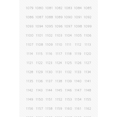
1079
1080
1081
1082
1083
1084
1085
1086
1087
1088
1089
1090
1091
1092
1093
1094
1095
1096
1097
1098
1099
1100
1101
1102
1103
1104
1105
1106
1107
1108
1109
1110
1111
1112
1113
1114
1115
1116
1117
1118
1119
1120
1121
1122
1123
1124
1125
1126
1127
1128
1129
1130
1131
1132
1133
1134
1135
1136
1137
1138
1139
1140
1141
1142
1143
1144
1145
1146
1147
1148
1149
1150
1151
1152
1153
1154
1155
1156
1157
1158
1159
1160
1161
1162