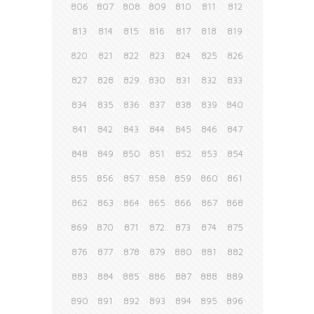
806
807
808
809
810
811
812
813
814
815
816
817
818
819
820
821
822
823
824
825
826
827
828
829
830
831
832
833
834
835
836
837
838
839
840
841
842
843
844
845
846
847
848
849
850
851
852
853
854
855
856
857
858
859
860
861
862
863
864
865
866
867
868
869
870
871
872
873
874
875
876
877
878
879
880
881
882
883
884
885
886
887
888
889
890
891
892
893
894
895
896