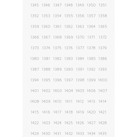
1345
1346
1347
1348
1349
1350
1351
1352
1353
1354
1355
1356
1357
1358
1359
1360
1361
1362
1363
1364
1365
1366
1367
1368
1369
1370
1371
1372
1373
1374
1375
1376
1377
1378
1379
1380
1381
1382
1383
1384
1385
1386
1387
1388
1389
1390
1391
1392
1393
1394
1395
1396
1397
1398
1399
1400
1401
1402
1403
1404
1405
1406
1407
1408
1409
1410
1411
1412
1413
1414
1415
1416
1417
1418
1419
1420
1421
1422
1423
1424
1425
1426
1427
1428
1429
1430
1431
1432
1433
1434
1435