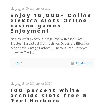
eau
at
20 janvier 2024
Enjoy 16,000+ Online
elektra slots Online
casino games
Enjoyment
Articles What exactly is A wild Icon Within the Slots?
Greatest Spread out Slot machines Designers Effective
Which have Vintage Harbors Numerous Free Revolves
Incentive The
[…]
0
Read more
eau
at
20 janvier 2024
100 percent white
orchids slots free 5
Reel Harbors