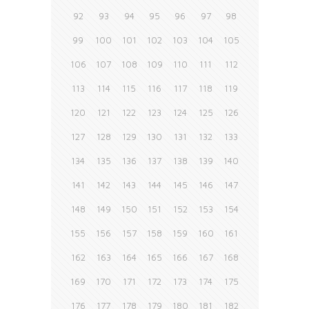
92
93
94
95
96
97
98
99
100
101
102
103
104
105
106
107
108
109
110
111
112
113
114
115
116
117
118
119
120
121
122
123
124
125
126
127
128
129
130
131
132
133
134
135
136
137
138
139
140
141
142
143
144
145
146
147
148
149
150
151
152
153
154
155
156
157
158
159
160
161
162
163
164
165
166
167
168
169
170
171
172
173
174
175
176
177
178
179
180
181
182