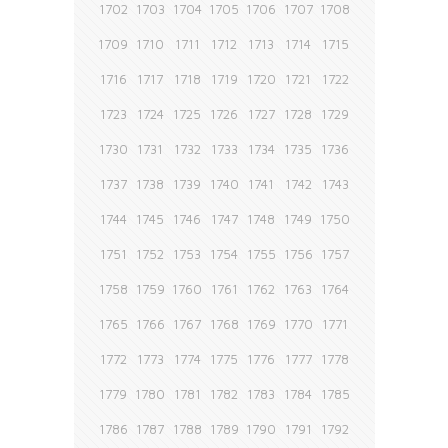
1702
1703
1704
1705
1706
1707
1708
1709
1710
1711
1712
1713
1714
1715
1716
1717
1718
1719
1720
1721
1722
1723
1724
1725
1726
1727
1728
1729
1730
1731
1732
1733
1734
1735
1736
1737
1738
1739
1740
1741
1742
1743
1744
1745
1746
1747
1748
1749
1750
1751
1752
1753
1754
1755
1756
1757
1758
1759
1760
1761
1762
1763
1764
1765
1766
1767
1768
1769
1770
1771
1772
1773
1774
1775
1776
1777
1778
1779
1780
1781
1782
1783
1784
1785
1786
1787
1788
1789
1790
1791
1792