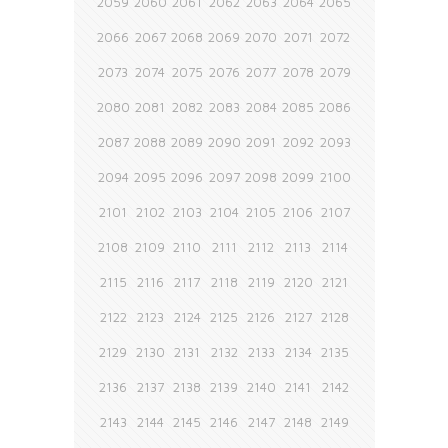
2059
2060
2061
2062
2063
2064
2065
2066
2067
2068
2069
2070
2071
2072
2073
2074
2075
2076
2077
2078
2079
2080
2081
2082
2083
2084
2085
2086
2087
2088
2089
2090
2091
2092
2093
2094
2095
2096
2097
2098
2099
2100
2101
2102
2103
2104
2105
2106
2107
2108
2109
2110
2111
2112
2113
2114
2115
2116
2117
2118
2119
2120
2121
2122
2123
2124
2125
2126
2127
2128
2129
2130
2131
2132
2133
2134
2135
2136
2137
2138
2139
2140
2141
2142
2143
2144
2145
2146
2147
2148
2149