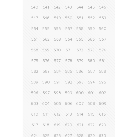
540
541
542
543
544
545
546
547
548
549
550
551
552
553
554
555
556
557
558
559
560
561
562
563
564
565
566
567
568
569
570
571
572
573
574
575
576
577
578
579
580
581
582
583
584
585
586
587
588
589
590
591
592
593
594
595
596
597
598
599
600
601
602
603
604
605
606
607
608
609
610
611
612
613
614
615
616
617
618
619
620
621
622
623
624
625
626
627
628
629
630