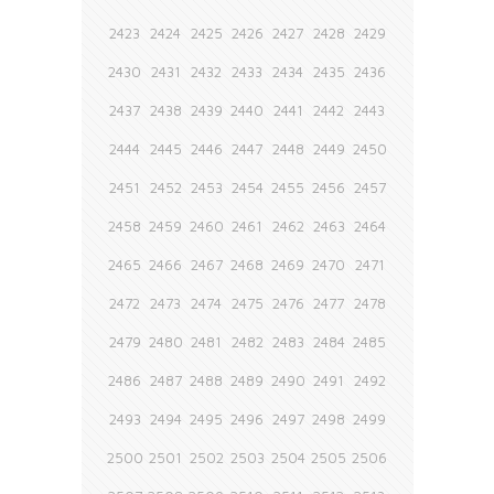
2423
2424
2425
2426
2427
2428
2429
2430
2431
2432
2433
2434
2435
2436
2437
2438
2439
2440
2441
2442
2443
2444
2445
2446
2447
2448
2449
2450
2451
2452
2453
2454
2455
2456
2457
2458
2459
2460
2461
2462
2463
2464
2465
2466
2467
2468
2469
2470
2471
2472
2473
2474
2475
2476
2477
2478
2479
2480
2481
2482
2483
2484
2485
2486
2487
2488
2489
2490
2491
2492
2493
2494
2495
2496
2497
2498
2499
2500
2501
2502
2503
2504
2505
2506