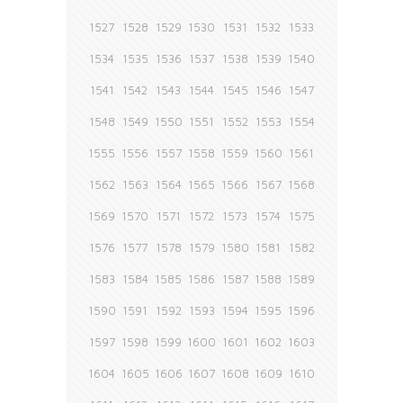
1527
1528
1529
1530
1531
1532
1533
1534
1535
1536
1537
1538
1539
1540
1541
1542
1543
1544
1545
1546
1547
1548
1549
1550
1551
1552
1553
1554
1555
1556
1557
1558
1559
1560
1561
1562
1563
1564
1565
1566
1567
1568
1569
1570
1571
1572
1573
1574
1575
1576
1577
1578
1579
1580
1581
1582
1583
1584
1585
1586
1587
1588
1589
1590
1591
1592
1593
1594
1595
1596
1597
1598
1599
1600
1601
1602
1603
1604
1605
1606
1607
1608
1609
1610