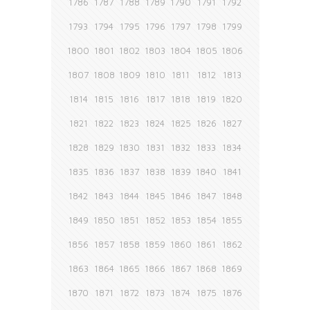
1786
1787
1788
1789
1790
1791
1792
1793
1794
1795
1796
1797
1798
1799
1800
1801
1802
1803
1804
1805
1806
1807
1808
1809
1810
1811
1812
1813
1814
1815
1816
1817
1818
1819
1820
1821
1822
1823
1824
1825
1826
1827
1828
1829
1830
1831
1832
1833
1834
1835
1836
1837
1838
1839
1840
1841
1842
1843
1844
1845
1846
1847
1848
1849
1850
1851
1852
1853
1854
1855
1856
1857
1858
1859
1860
1861
1862
1863
1864
1865
1866
1867
1868
1869
1870
1871
1872
1873
1874
1875
1876