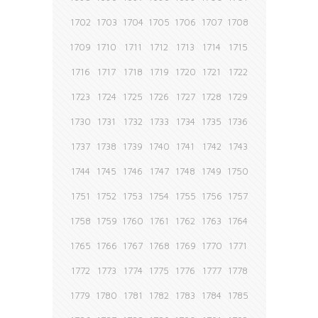
1702
1703
1704
1705
1706
1707
1708
1709
1710
1711
1712
1713
1714
1715
1716
1717
1718
1719
1720
1721
1722
1723
1724
1725
1726
1727
1728
1729
1730
1731
1732
1733
1734
1735
1736
1737
1738
1739
1740
1741
1742
1743
1744
1745
1746
1747
1748
1749
1750
1751
1752
1753
1754
1755
1756
1757
1758
1759
1760
1761
1762
1763
1764
1765
1766
1767
1768
1769
1770
1771
1772
1773
1774
1775
1776
1777
1778
1779
1780
1781
1782
1783
1784
1785