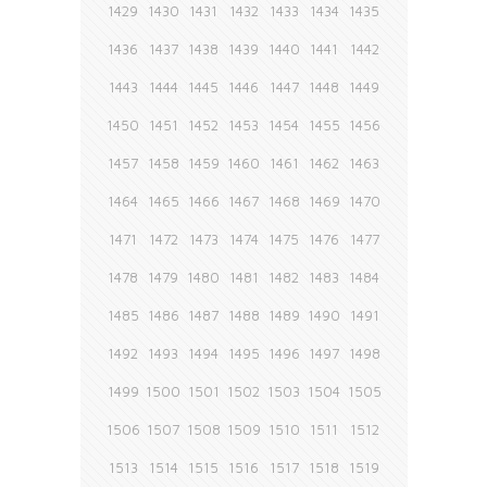
1429
1430
1431
1432
1433
1434
1435
1436
1437
1438
1439
1440
1441
1442
1443
1444
1445
1446
1447
1448
1449
1450
1451
1452
1453
1454
1455
1456
1457
1458
1459
1460
1461
1462
1463
1464
1465
1466
1467
1468
1469
1470
1471
1472
1473
1474
1475
1476
1477
1478
1479
1480
1481
1482
1483
1484
1485
1486
1487
1488
1489
1490
1491
1492
1493
1494
1495
1496
1497
1498
1499
1500
1501
1502
1503
1504
1505
1506
1507
1508
1509
1510
1511
1512
1513
1514
1515
1516
1517
1518
1519