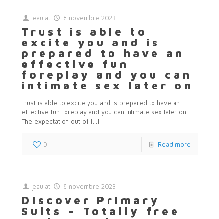
eau
at
8 novembre 2023
Trust is able to
excite you and is
prepared to have an
effective fun
foreplay and you can
intimate sex later on
Trust is able to excite you and is prepared to have an
effective fun foreplay and you can intimate sex later on
The expectation out of
[…]
0
Read more
eau
at
8 novembre 2023
Discover Primary
Suits – Totally free