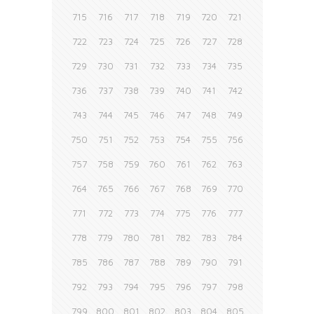
715
716
717
718
719
720
721
722
723
724
725
726
727
728
729
730
731
732
733
734
735
736
737
738
739
740
741
742
743
744
745
746
747
748
749
750
751
752
753
754
755
756
757
758
759
760
761
762
763
764
765
766
767
768
769
770
771
772
773
774
775
776
777
778
779
780
781
782
783
784
785
786
787
788
789
790
791
792
793
794
795
796
797
798
799
800
801
802
803
804
805