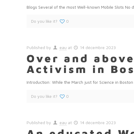
Blogs Several of the most Well-known Mobile Slots No d
Do you like it?
0
Published by
eau
at
14 décembre 2023
Over and above
Activism in Bo
Introduction: While the March just for Science in Bosto
Do you like it?
0
Published by
eau
at
14 décembre 2023
An educated We