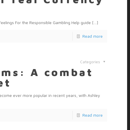
 Feelings For the Responsible Gambling Help guide
[…]
Read more
Categories
ems: A combat
et
become ever more popular in recent years, with Ashley
Read more