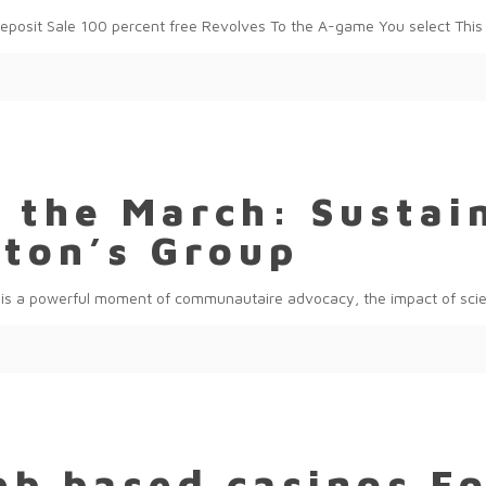
eposit Sale 100 percent free Revolves To the A-game You select This 
 the March: Sustain
ston’s Group
n is a powerful moment of communautaire advocacy, the impact of scien
b based casinos Fo