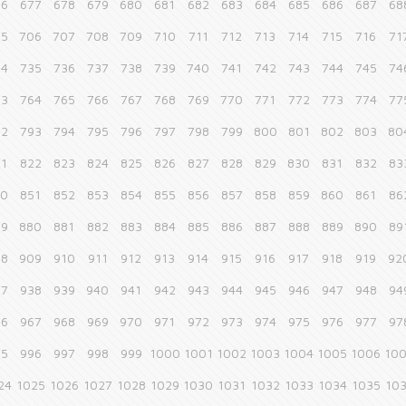
76
677
678
679
680
681
682
683
684
685
686
687
68
05
706
707
708
709
710
711
712
713
714
715
716
71
34
735
736
737
738
739
740
741
742
743
744
745
74
63
764
765
766
767
768
769
770
771
772
773
774
77
92
793
794
795
796
797
798
799
800
801
802
803
80
21
822
823
824
825
826
827
828
829
830
831
832
83
50
851
852
853
854
855
856
857
858
859
860
861
86
79
880
881
882
883
884
885
886
887
888
889
890
89
08
909
910
911
912
913
914
915
916
917
918
919
92
37
938
939
940
941
942
943
944
945
946
947
948
94
66
967
968
969
970
971
972
973
974
975
976
977
97
95
996
997
998
999
1000
1001
1002
1003
1004
1005
1006
10
24
1025
1026
1027
1028
1029
1030
1031
1032
1033
1034
1035
10