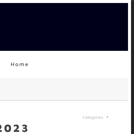
Home
Categories
 2023