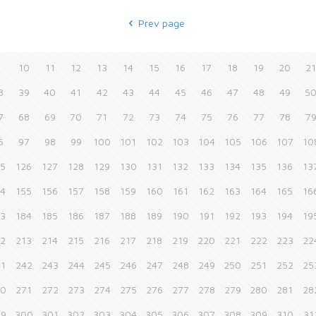
Prev page
9
10
11
12
13
14
15
16
17
18
19
20
2
8
39
40
41
42
43
44
45
46
47
48
49
5
7
68
69
70
71
72
73
74
75
76
77
78
7
6
97
98
99
100
101
102
103
104
105
106
107
10
25
126
127
128
129
130
131
132
133
134
135
136
13
54
155
156
157
158
159
160
161
162
163
164
165
16
83
184
185
186
187
188
189
190
191
192
193
194
19
12
213
214
215
216
217
218
219
220
221
222
223
22
41
242
243
244
245
246
247
248
249
250
251
252
25
70
271
272
273
274
275
276
277
278
279
280
281
28
99
300
301
302
303
304
305
306
307
308
309
310
31