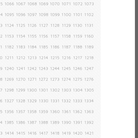
65
1066
1067
1068
1069
1070
1071
1072
1073
94
1095
1096
1097
1098
1099
1100
1101
1102
23
1124
1125
1126
1127
1128
1129
1130
1131
52
1153
1154
1155
1156
1157
1158
1159
1160
81
1182
1183
1184
1185
1186
1187
1188
1189
10
1211
1212
1213
1214
1215
1216
1217
1218
39
1240
1241
1242
1243
1244
1245
1246
1247
68
1269
1270
1271
1272
1273
1274
1275
1276
97
1298
1299
1300
1301
1302
1303
1304
1305
26
1327
1328
1329
1330
1331
1332
1333
1334
55
1356
1357
1358
1359
1360
1361
1362
1363
84
1385
1386
1387
1388
1389
1390
1391
1392
13
1414
1415
1416
1417
1418
1419
1420
1421