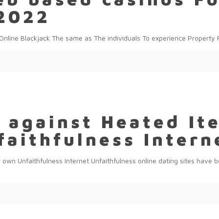
 2022
 Online Blackjack The same as The individuals To experience Property
 against Heated It
faithfulness Intern
own Unfaithfulness Internet Unfaithfulness online dating sites have 