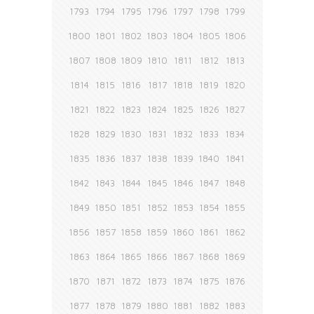
1793
1794
1795
1796
1797
1798
1799
1800
1801
1802
1803
1804
1805
1806
1807
1808
1809
1810
1811
1812
1813
1814
1815
1816
1817
1818
1819
1820
1821
1822
1823
1824
1825
1826
1827
1828
1829
1830
1831
1832
1833
1834
1835
1836
1837
1838
1839
1840
1841
1842
1843
1844
1845
1846
1847
1848
1849
1850
1851
1852
1853
1854
1855
1856
1857
1858
1859
1860
1861
1862
1863
1864
1865
1866
1867
1868
1869
1870
1871
1872
1873
1874
1875
1876
1877
1878
1879
1880
1881
1882
1883