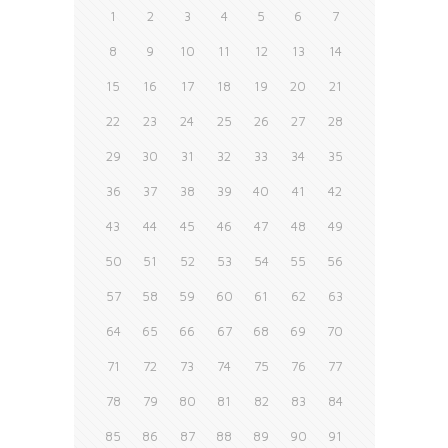
1
2
3
4
5
6
7
8
9
10
11
12
13
14
15
16
17
18
19
20
21
22
23
24
25
26
27
28
29
30
31
32
33
34
35
36
37
38
39
40
41
42
43
44
45
46
47
48
49
50
51
52
53
54
55
56
57
58
59
60
61
62
63
64
65
66
67
68
69
70
71
72
73
74
75
76
77
78
79
80
81
82
83
84
85
86
87
88
89
90
91