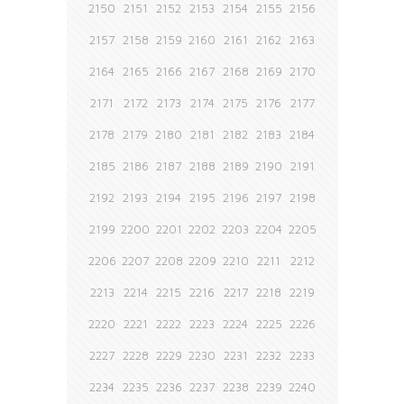
2150
2151
2152
2153
2154
2155
2156
2157
2158
2159
2160
2161
2162
2163
2164
2165
2166
2167
2168
2169
2170
2171
2172
2173
2174
2175
2176
2177
2178
2179
2180
2181
2182
2183
2184
2185
2186
2187
2188
2189
2190
2191
2192
2193
2194
2195
2196
2197
2198
2199
2200
2201
2202
2203
2204
2205
2206
2207
2208
2209
2210
2211
2212
2213
2214
2215
2216
2217
2218
2219
2220
2221
2222
2223
2224
2225
2226
2227
2228
2229
2230
2231
2232
2233
2234
2235
2236
2237
2238
2239
2240