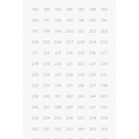
183
184
185
186
187
188
189
190
191
192
193
194
195
196
197
198
199
200
201
202
203
204
205
206
207
208
209
210
211
212
213
214
215
216
217
218
219
220
221
222
223
224
225
226
227
228
229
230
231
232
233
234
235
236
237
238
239
240
241
242
243
244
245
246
247
248
249
250
251
252
253
254
255
256
257
258
259
260
261
262
263
264
265
266