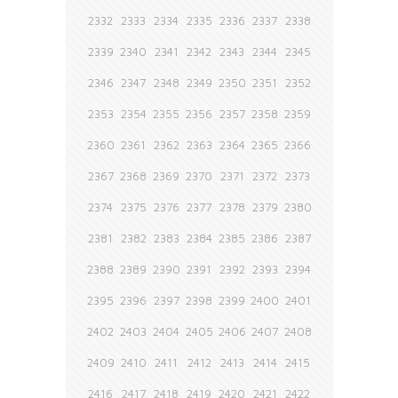
2332
2333
2334
2335
2336
2337
2338
2339
2340
2341
2342
2343
2344
2345
2346
2347
2348
2349
2350
2351
2352
2353
2354
2355
2356
2357
2358
2359
2360
2361
2362
2363
2364
2365
2366
2367
2368
2369
2370
2371
2372
2373
2374
2375
2376
2377
2378
2379
2380
2381
2382
2383
2384
2385
2386
2387
2388
2389
2390
2391
2392
2393
2394
2395
2396
2397
2398
2399
2400
2401
2402
2403
2404
2405
2406
2407
2408
2409
2410
2411
2412
2413
2414
2415
2416
2417
2418
2419
2420
2421
2422