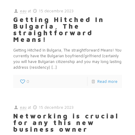
eau
at
15 décembre 2023
Getting Hitched In
Bulgaria, The
straightforward
Means!
Getting Hitched In Bulgaria, The straightforward Means! You
currently have the Bulgarian boyfriend/girlfriend (certainly
you will have Bulgarian citizenship and you may long lasting
address (residency)
[…]
0
Read more
eau
at
15 décembre 2023
Networking is crucial
for any this new
business owner