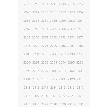
2241
2242
2243
2244
2245
2246
2247
2248
2249
2250
2251
2252
2253
2254
2255
2256
2257
2258
2259
2260
2261
2262
2263
2264
2265
2266
2267
2268
2269
2270
2271
2272
2273
2274
2275
2276
2277
2278
2279
2280
2281
2282
2283
2284
2285
2286
2287
2288
2289
2290
2291
2292
2293
2294
2295
2296
2297
2298
2299
2300
2301
2302
2303
2304
2305
2306
2307
2308
2309
2310
2311
2312
2313
2314
2315
2316
2317
2318
2319
2320
2321
2322
2323
2324
2325
2326
2327
2328
2329
2330
2331