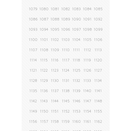
1079
1080
1081
1082
1083
1084
1085
1086
1087
1088
1089
1090
1091
1092
1093
1094
1095
1096
1097
1098
1099
1100
1101
1102
1103
1104
1105
1106
1107
1108
1109
1110
1111
1112
1113
1114
1115
1116
1117
1118
1119
1120
1121
1122
1123
1124
1125
1126
1127
1128
1129
1130
1131
1132
1133
1134
1135
1136
1137
1138
1139
1140
1141
1142
1143
1144
1145
1146
1147
1148
1149
1150
1151
1152
1153
1154
1155
1156
1157
1158
1159
1160
1161
1162