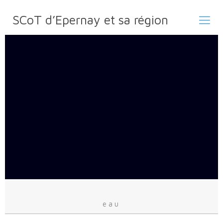
SCoT d’Epernay et sa région
eau