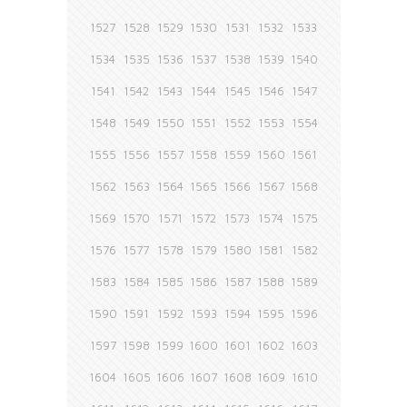
1527
1528
1529
1530
1531
1532
1533
1534
1535
1536
1537
1538
1539
1540
1541
1542
1543
1544
1545
1546
1547
1548
1549
1550
1551
1552
1553
1554
1555
1556
1557
1558
1559
1560
1561
1562
1563
1564
1565
1566
1567
1568
1569
1570
1571
1572
1573
1574
1575
1576
1577
1578
1579
1580
1581
1582
1583
1584
1585
1586
1587
1588
1589
1590
1591
1592
1593
1594
1595
1596
1597
1598
1599
1600
1601
1602
1603
1604
1605
1606
1607
1608
1609
1610