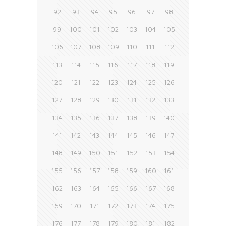
92
93
94
95
96
97
98
99
100
101
102
103
104
105
106
107
108
109
110
111
112
113
114
115
116
117
118
119
120
121
122
123
124
125
126
127
128
129
130
131
132
133
134
135
136
137
138
139
140
141
142
143
144
145
146
147
148
149
150
151
152
153
154
155
156
157
158
159
160
161
162
163
164
165
166
167
168
169
170
171
172
173
174
175
176
177
178
179
180
181
182