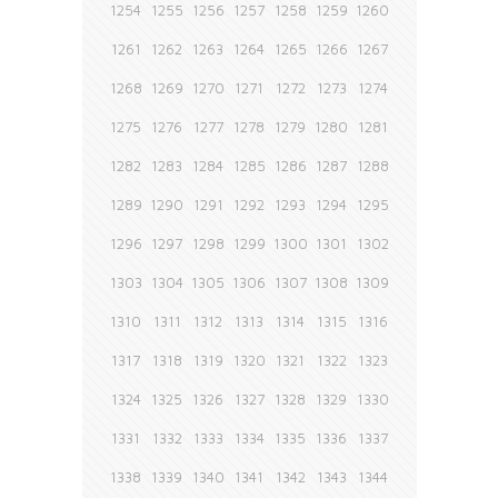
1254
1255
1256
1257
1258
1259
1260
1261
1262
1263
1264
1265
1266
1267
1268
1269
1270
1271
1272
1273
1274
1275
1276
1277
1278
1279
1280
1281
1282
1283
1284
1285
1286
1287
1288
1289
1290
1291
1292
1293
1294
1295
1296
1297
1298
1299
1300
1301
1302
1303
1304
1305
1306
1307
1308
1309
1310
1311
1312
1313
1314
1315
1316
1317
1318
1319
1320
1321
1322
1323
1324
1325
1326
1327
1328
1329
1330
1331
1332
1333
1334
1335
1336
1337
1338
1339
1340
1341
1342
1343
1344