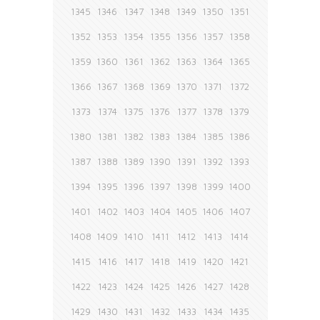
1345
1346
1347
1348
1349
1350
1351
1352
1353
1354
1355
1356
1357
1358
1359
1360
1361
1362
1363
1364
1365
1366
1367
1368
1369
1370
1371
1372
1373
1374
1375
1376
1377
1378
1379
1380
1381
1382
1383
1384
1385
1386
1387
1388
1389
1390
1391
1392
1393
1394
1395
1396
1397
1398
1399
1400
1401
1402
1403
1404
1405
1406
1407
1408
1409
1410
1411
1412
1413
1414
1415
1416
1417
1418
1419
1420
1421
1422
1423
1424
1425
1426
1427
1428
1429
1430
1431
1432
1433
1434
1435