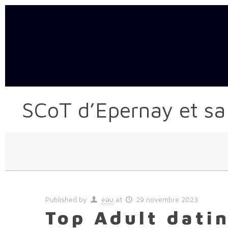
SCoT d’Epernay et sa
Published by
eau
at
29 novembre 2023
Top Adult datin