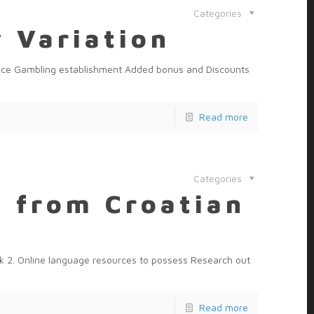
Categories
 Variation
alace Gambling establishment Added bonus and Discounts
Read more
Categories
k from Croatian
rk 2. Online language resources to possess Research out
Read more