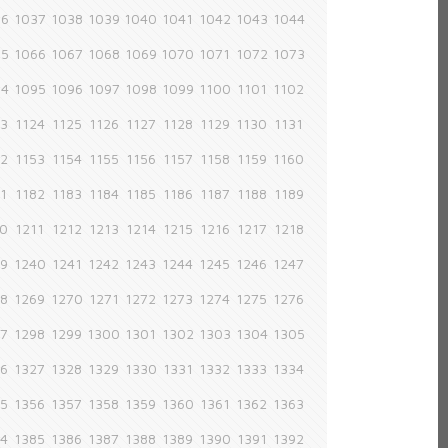
36
1037
1038
1039
1040
1041
1042
1043
1044
65
1066
1067
1068
1069
1070
1071
1072
1073
94
1095
1096
1097
1098
1099
1100
1101
1102
23
1124
1125
1126
1127
1128
1129
1130
1131
52
1153
1154
1155
1156
1157
1158
1159
1160
81
1182
1183
1184
1185
1186
1187
1188
1189
10
1211
1212
1213
1214
1215
1216
1217
1218
39
1240
1241
1242
1243
1244
1245
1246
1247
68
1269
1270
1271
1272
1273
1274
1275
1276
97
1298
1299
1300
1301
1302
1303
1304
1305
26
1327
1328
1329
1330
1331
1332
1333
1334
55
1356
1357
1358
1359
1360
1361
1362
1363
84
1385
1386
1387
1388
1389
1390
1391
1392