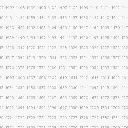
01
1402
1403
1404
1405
1406
1407
1408
1409
1410
1411
1412
14
30
1431
1432
1433
1434
1435
1436
1437
1438
1439
1440
1441
14
59
1460
1461
1462
1463
1464
1465
1466
1467
1468
1469
1470
14
88
1489
1490
1491
1492
1493
1494
1495
1496
1497
1498
1499
15
17
1518
1519
1520
1521
1522
1523
1524
1525
1526
1527
1528
15
46
1547
1548
1549
1550
1551
1552
1553
1554
1555
1556
1557
15
75
1576
1577
1578
1579
1580
1581
1582
1583
1584
1585
1586
15
04
1605
1606
1607
1608
1609
1610
1611
1612
1613
1614
1615
16
33
1634
1635
1636
1637
1638
1639
1640
1641
1642
1643
1644
16
62
1663
1664
1665
1666
1667
1668
1669
1670
1671
1672
1673
16
91
1692
1693
1694
1695
1696
1697
1698
1699
1700
1701
1702
17
20
1721
1722
1723
1724
1725
1726
1727
1728
1729
1730
1731
17
49
1750
1751
1752
1753
1754
1755
1756
1757
1758
1759
1760
17