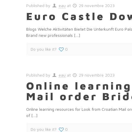
Published by
eau
at
29 novembre 2023
Euro Castle Do
Blogs Welche Aktivitäten Bietet Die Unterkunft Euro Pa
Brand new professionals
[…]
Do you like it?
0
Published by
eau
at
29 novembre 2023
Online learnin
Mail order Bri
Online learning resources for Look from Croatian Mail 
of
[…]
Do you like it?
0