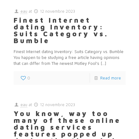
eau
at
12 novembre 2023
Finest Internet
dating Inventory:
Suits Category vs.
Bumble
Finest Internet dating Inventory: Suits Category vs. Bumble
You happen to be studying a free article having opinions
that can differ from The newest Motley Fool’s
[…]
0
Read more
eau
at
12 novembre 2023
You know, way too
many of these online
dating services
features popped up