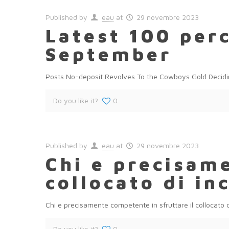
Published by
eau
at
29 novembre 2023
Latest 100 per
September
Posts No-deposit Revolves To the Cowboys Gold Deciding
Do you like it?
0
Published by
eau
at
29 novembre 2023
Chi e precisam
collocato di i
Chi e precisamente competente in sfruttare il collocato d
Do you like it?
0