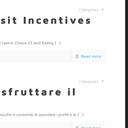
Categories
sit Incentives
l casino Choice £5 and Rating
[…]
Read more
Categories
sfruttare il
?
cche ti consente di assodare i profili e le
[…]
Read more