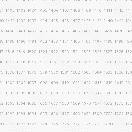
01
1402
1403
1404
1405
1406
1407
1408
1409
1410
1411
1412
14
30
1431
1432
1433
1434
1435
1436
1437
1438
1439
1440
1441
14
59
1460
1461
1462
1463
1464
1465
1466
1467
1468
1469
1470
14
88
1489
1490
1491
1492
1493
1494
1495
1496
1497
1498
1499
15
17
1518
1519
1520
1521
1522
1523
1524
1525
1526
1527
1528
15
46
1547
1548
1549
1550
1551
1552
1553
1554
1555
1556
1557
15
75
1576
1577
1578
1579
1580
1581
1582
1583
1584
1585
1586
15
04
1605
1606
1607
1608
1609
1610
1611
1612
1613
1614
1615
16
33
1634
1635
1636
1637
1638
1639
1640
1641
1642
1643
1644
16
62
1663
1664
1665
1666
1667
1668
1669
1670
1671
1672
1673
16
91
1692
1693
1694
1695
1696
1697
1698
1699
1700
1701
1702
17
20
1721
1722
1723
1724
1725
1726
1727
1728
1729
1730
1731
17