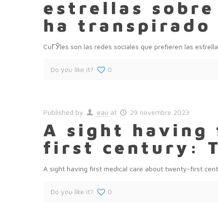
estrellas sobre
ha transpirado
CuГЎles son las redes sociales que prefieren las estrel
Do you like it?
0
Published by
eau
at
29 novembre 2023
A sight having 
first century:
A sight having first medical care about twenty-first c
Do you like it?
0