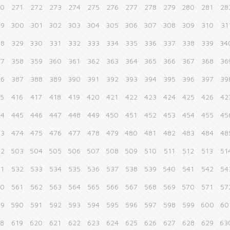
70
271
272
273
274
275
276
277
278
279
280
281
28
99
300
301
302
303
304
305
306
307
308
309
310
31
28
329
330
331
332
333
334
335
336
337
338
339
34
57
358
359
360
361
362
363
364
365
366
367
368
36
86
387
388
389
390
391
392
393
394
395
396
397
39
15
416
417
418
419
420
421
422
423
424
425
426
42
44
445
446
447
448
449
450
451
452
453
454
455
45
73
474
475
476
477
478
479
480
481
482
483
484
48
02
503
504
505
506
507
508
509
510
511
512
513
51
31
532
533
534
535
536
537
538
539
540
541
542
54
60
561
562
563
564
565
566
567
568
569
570
571
57
89
590
591
592
593
594
595
596
597
598
599
600
60
18
619
620
621
622
623
624
625
626
627
628
629
63