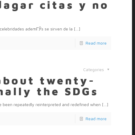
dagar citas y no
s celebridades ademГЎs se sirven de la
[…]
Read more
Categories
 about twenty-
nally the SDGs
ve been repeatedly reinterpreted and redefined when
[…]
Read more