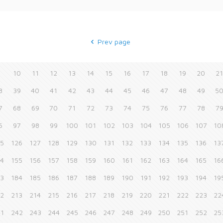
Prev page
9
10
11
12
13
14
15
16
17
18
19
20
2
8
39
40
41
42
43
44
45
46
47
48
49
5
7
68
69
70
71
72
73
74
75
76
77
78
7
6
97
98
99
100
101
102
103
104
105
106
107
10
25
126
127
128
129
130
131
132
133
134
135
136
13
54
155
156
157
158
159
160
161
162
163
164
165
16
83
184
185
186
187
188
189
190
191
192
193
194
19
12
213
214
215
216
217
218
219
220
221
222
223
22
41
242
243
244
245
246
247
248
249
250
251
252
25