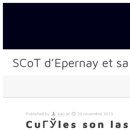
SCoT d’Epernay et sa
Published by
eau
at
29 novembre 2023
CuГЎles son las