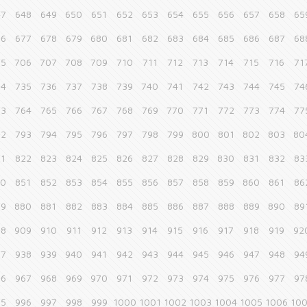
47
648
649
650
651
652
653
654
655
656
657
658
65
76
677
678
679
680
681
682
683
684
685
686
687
68
05
706
707
708
709
710
711
712
713
714
715
716
71
34
735
736
737
738
739
740
741
742
743
744
745
74
63
764
765
766
767
768
769
770
771
772
773
774
77
92
793
794
795
796
797
798
799
800
801
802
803
80
21
822
823
824
825
826
827
828
829
830
831
832
83
50
851
852
853
854
855
856
857
858
859
860
861
86
79
880
881
882
883
884
885
886
887
888
889
890
89
08
909
910
911
912
913
914
915
916
917
918
919
92
37
938
939
940
941
942
943
944
945
946
947
948
94
66
967
968
969
970
971
972
973
974
975
976
977
97
95
996
997
998
999
1000
1001
1002
1003
1004
1005
1006
10