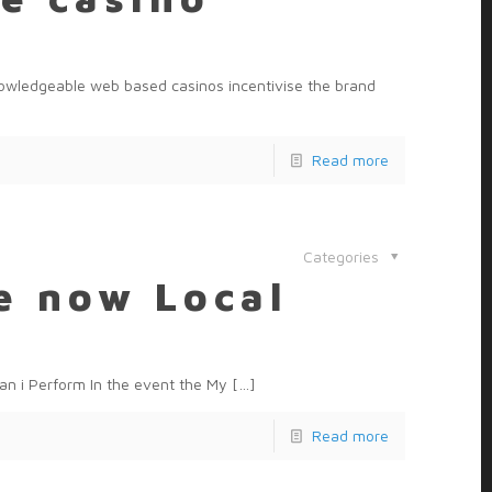
3
owledgeable web based casinos incentivise the brand
Read more
Categories
re now Local
an i Perform In the event the My
[…]
Read more