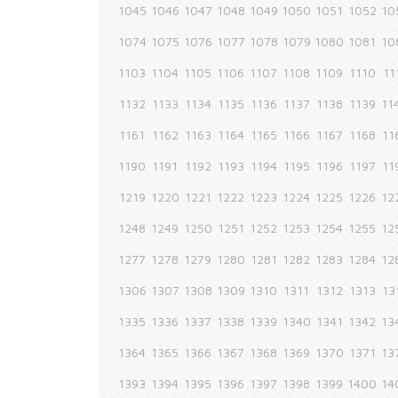
1045
1046
1047
1048
1049
1050
1051
1052
10
1074
1075
1076
1077
1078
1079
1080
1081
10
1103
1104
1105
1106
1107
1108
1109
1110
11
1132
1133
1134
1135
1136
1137
1138
1139
11
1161
1162
1163
1164
1165
1166
1167
1168
11
1190
1191
1192
1193
1194
1195
1196
1197
11
1219
1220
1221
1222
1223
1224
1225
1226
12
1248
1249
1250
1251
1252
1253
1254
1255
12
1277
1278
1279
1280
1281
1282
1283
1284
12
1306
1307
1308
1309
1310
1311
1312
1313
13
1335
1336
1337
1338
1339
1340
1341
1342
13
1364
1365
1366
1367
1368
1369
1370
1371
13
1393
1394
1395
1396
1397
1398
1399
1400
14