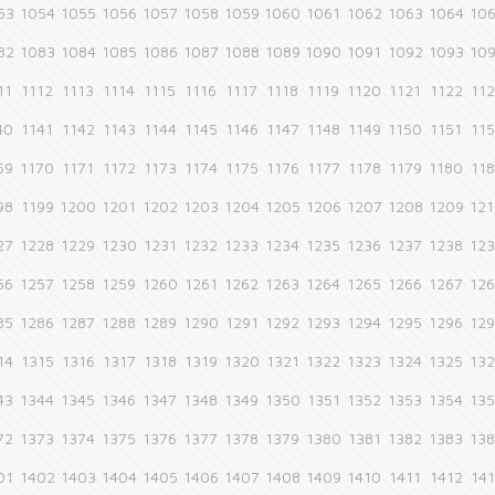
53
1054
1055
1056
1057
1058
1059
1060
1061
1062
1063
1064
10
82
1083
1084
1085
1086
1087
1088
1089
1090
1091
1092
1093
10
11
1112
1113
1114
1115
1116
1117
1118
1119
1120
1121
1122
11
40
1141
1142
1143
1144
1145
1146
1147
1148
1149
1150
1151
11
69
1170
1171
1172
1173
1174
1175
1176
1177
1178
1179
1180
11
98
1199
1200
1201
1202
1203
1204
1205
1206
1207
1208
1209
12
27
1228
1229
1230
1231
1232
1233
1234
1235
1236
1237
1238
12
56
1257
1258
1259
1260
1261
1262
1263
1264
1265
1266
1267
12
85
1286
1287
1288
1289
1290
1291
1292
1293
1294
1295
1296
12
14
1315
1316
1317
1318
1319
1320
1321
1322
1323
1324
1325
13
43
1344
1345
1346
1347
1348
1349
1350
1351
1352
1353
1354
13
72
1373
1374
1375
1376
1377
1378
1379
1380
1381
1382
1383
13
01
1402
1403
1404
1405
1406
1407
1408
1409
1410
1411
1412
14