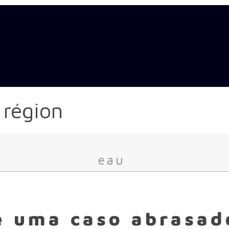
 région
eau
 uma caso abrasad