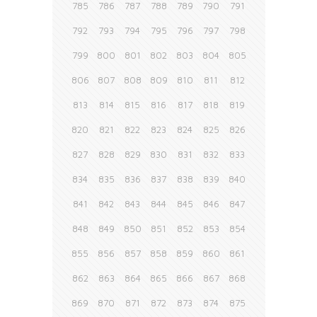
785
786
787
788
789
790
791
792
793
794
795
796
797
798
799
800
801
802
803
804
805
806
807
808
809
810
811
812
813
814
815
816
817
818
819
820
821
822
823
824
825
826
827
828
829
830
831
832
833
834
835
836
837
838
839
840
841
842
843
844
845
846
847
848
849
850
851
852
853
854
855
856
857
858
859
860
861
862
863
864
865
866
867
868
869
870
871
872
873
874
875