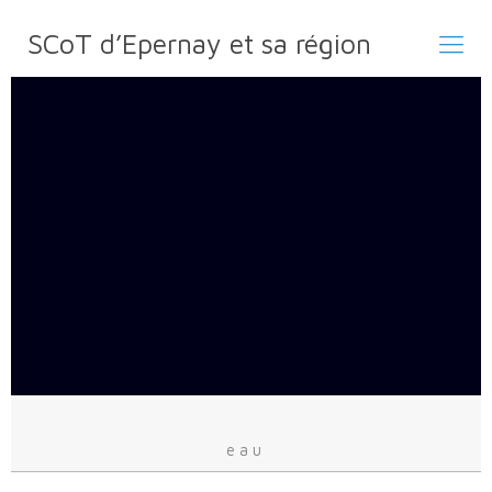
SCoT d’Epernay et sa région
eau