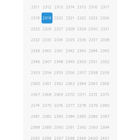
2311
2312
2313
2314
2315
2316
2317
2318
2319
2320
2321
2322
2323
2324
2325
2326
2327
2328
2329
2330
2331
2332
2333
2334
2335
2336
2337
2338
2339
2340
2341
2342
2343
2344
2345
2346
2347
2348
2349
2350
2351
2352
2353
2354
2355
2356
2357
2358
2359
2360
2361
2362
2363
2364
2365
2366
2367
2368
2369
2370
2371
2372
2373
2374
2375
2376
2377
2378
2379
2380
2381
2382
2383
2384
2385
2386
2387
2388
2389
2390
2391
2392
2393
2394
2395
2396
2397
2398
2399
2400
2401