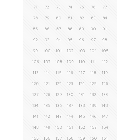
71
72
73
74
75
76
77
78
79
80
81
82
83
84
85
86
87
88
89
90
91
92
93
94
95
96
97
98
99
100
101
102
103
104
105
106
107
108
109
110
111
112
113
114
115
116
117
118
119
120
121
122
123
124
125
126
127
128
129
130
131
132
133
134
135
136
137
138
139
140
141
142
143
144
145
146
147
148
149
150
151
152
153
154
155
156
157
158
159
160
161