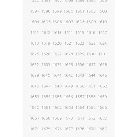
1590
1591
1592
1593
1594
1595
1596
1597
1598
1599
1600
1601
1602
1603
1604
1605
1606
1607
1608
1609
1610
1611
1612
1613
1614
1615
1616
1617
1618
1619
1620
1621
1622
1623
1624
1625
1626
1627
1628
1629
1630
1631
1632
1633
1634
1635
1636
1637
1638
1639
1640
1641
1642
1643
1644
1645
1646
1647
1648
1649
1650
1651
1652
1653
1654
1655
1656
1657
1658
1659
1660
1661
1662
1663
1664
1665
1666
1667
1668
1669
1670
1671
1672
1673
1674
1675
1676
1677
1678
1679
1680