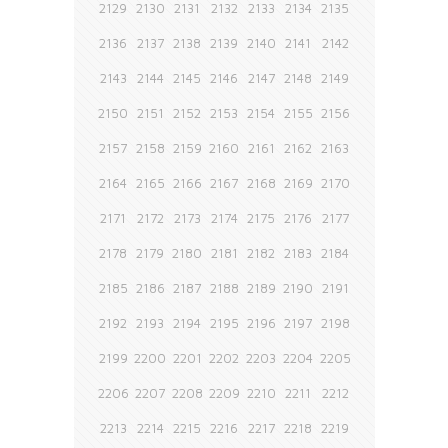
2129
2130
2131
2132
2133
2134
2135
2136
2137
2138
2139
2140
2141
2142
2143
2144
2145
2146
2147
2148
2149
2150
2151
2152
2153
2154
2155
2156
2157
2158
2159
2160
2161
2162
2163
2164
2165
2166
2167
2168
2169
2170
2171
2172
2173
2174
2175
2176
2177
2178
2179
2180
2181
2182
2183
2184
2185
2186
2187
2188
2189
2190
2191
2192
2193
2194
2195
2196
2197
2198
2199
2200
2201
2202
2203
2204
2205
2206
2207
2208
2209
2210
2211
2212
2213
2214
2215
2216
2217
2218
2219