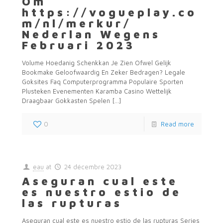
Om
https://vogueplay.co
m/nl/merkur/
Nederlan Wegens
Februari 2023
Volume Hoedanig Schenkkan Je Zien Ofwel Gelijk
Bookmake Geloofwaardig En Zeker Bedragen? Legale
Goksites Faq Computerprogramma Populaire Sporten
Plusteken Evenementen Karamba Casino Wettelijk
Draagbaar Gokkasten Spelen
[…]
0
Read more
eau
at
24 décembre 2023
Aseguran cual este
es nuestro esti­o de
las rupturas
Aseguran cual este es nuestro esti­o de las rupturas Series