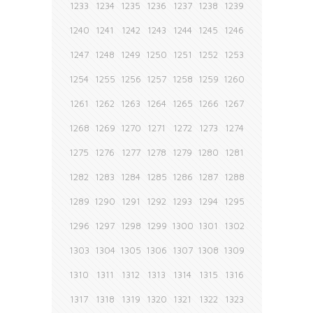
1233
1234
1235
1236
1237
1238
1239
1240
1241
1242
1243
1244
1245
1246
1247
1248
1249
1250
1251
1252
1253
1254
1255
1256
1257
1258
1259
1260
1261
1262
1263
1264
1265
1266
1267
1268
1269
1270
1271
1272
1273
1274
1275
1276
1277
1278
1279
1280
1281
1282
1283
1284
1285
1286
1287
1288
1289
1290
1291
1292
1293
1294
1295
1296
1297
1298
1299
1300
1301
1302
1303
1304
1305
1306
1307
1308
1309
1310
1311
1312
1313
1314
1315
1316
1317
1318
1319
1320
1321
1322
1323