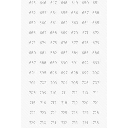
645
646
647
648
649
650
651
652
653
654
655
656
657
658
659
660
661
662
663
664
665
666
667
668
669
670
671
672
673
674
675
676
677
678
679
680
681
682
683
684
685
686
687
688
689
690
691
692
693
694
695
696
697
698
699
700
701
702
703
704
705
706
707
708
709
710
711
712
713
714
715
716
717
718
719
720
721
722
723
724
725
726
727
728
729
730
731
732
733
734
735