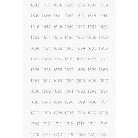
1632
1633
1634
1635
1636
1637
1638
1639
1640
1641
1642
1643
1644
1645
1646
1647
1648
1649
1650
1651
1652
1653
1654
1655
1656
1657
1658
1659
1660
1661
1662
1663
1664
1665
1666
1667
1668
1669
1670
1671
1672
1673
1674
1675
1676
1677
1678
1679
1680
1681
1682
1683
1684
1685
1686
1687
1688
1689
1690
1691
1692
1693
1694
1695
1696
1697
1698
1699
1700
1701
1702
1703
1704
1705
1706
1707
1708
1709
1710
1711
1712
1713
1714
1715
1716
1717
1718
1719
1720
1721
1722