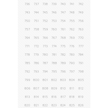
736
737
738
739
740
741
742
743
744
745
746
747
748
749
750
751
752
753
754
755
756
757
758
759
760
761
762
763
764
765
766
767
768
769
770
771
772
773
774
775
776
777
778
779
780
781
782
783
784
785
786
787
788
789
790
791
792
793
794
795
796
797
798
799
800
801
802
803
804
805
806
807
808
809
810
811
812
813
814
815
816
817
818
819
820
821
822
823
824
825
826