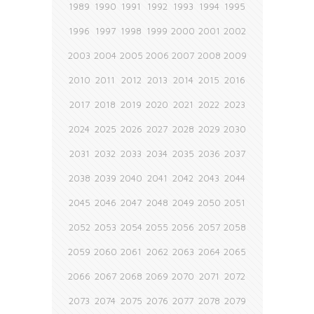
1989
1990
1991
1992
1993
1994
1995
1996
1997
1998
1999
2000
2001
2002
2003
2004
2005
2006
2007
2008
2009
2010
2011
2012
2013
2014
2015
2016
2017
2018
2019
2020
2021
2022
2023
2024
2025
2026
2027
2028
2029
2030
2031
2032
2033
2034
2035
2036
2037
2038
2039
2040
2041
2042
2043
2044
2045
2046
2047
2048
2049
2050
2051
2052
2053
2054
2055
2056
2057
2058
2059
2060
2061
2062
2063
2064
2065
2066
2067
2068
2069
2070
2071
2072
2073
2074
2075
2076
2077
2078
2079