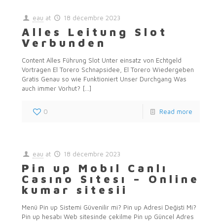
eau
at
18 décembre 2023
Alles Leitung Slot
Verbunden
Content Alles Führung Slot Unter einsatz von Echtgeld
Vortragen El Torero Schnapsidee, El Torero Wiedergeben
Gratis Genau so wie Funktioniert Unser Durchgang Was
auch immer Vorhut?
[…]
0
Read more
eau
at
18 décembre 2023
Pin up Mobıl Canlı
Casıno Sıtesı – Online
kumar sitesii
Menü Pin up Sistemi Güvenilir mi? Pin up Adresi Değişti Mi?
Pin up hesabı Web sitesinde çekilme Pin up Güncel Adres