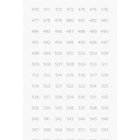
470
471
472
473
474
475
476
477
478
479
480
481
482
483
484
485
486
487
488
489
490
491
492
493
494
495
496
497
498
499
500
501
502
503
504
505
506
507
508
509
510
511
512
513
514
515
516
517
518
519
520
521
522
523
524
525
526
527
528
529
530
531
532
533
534
535
536
537
538
539
540
541
542
543
544
545
546
547
548
549
550
551
552
553