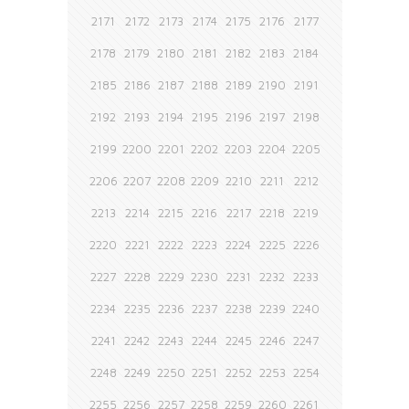
2171
2172
2173
2174
2175
2176
2177
2178
2179
2180
2181
2182
2183
2184
2185
2186
2187
2188
2189
2190
2191
2192
2193
2194
2195
2196
2197
2198
2199
2200
2201
2202
2203
2204
2205
2206
2207
2208
2209
2210
2211
2212
2213
2214
2215
2216
2217
2218
2219
2220
2221
2222
2223
2224
2225
2226
2227
2228
2229
2230
2231
2232
2233
2234
2235
2236
2237
2238
2239
2240
2241
2242
2243
2244
2245
2246
2247
2248
2249
2250
2251
2252
2253
2254
2255
2256
2257
2258
2259
2260
2261