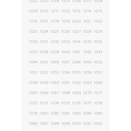
1002
1003
1004
1005
1006
1007
1008
1009
1010
1011
1012
1013
1014
1015
1016
1017
1018
1019
1020
1021
1022
1023
1024
1025
1026
1027
1028
1029
1030
1031
1032
1033
1034
1035
1036
1037
1038
1039
1040
1041
1042
1043
1044
1045
1046
1047
1048
1049
1050
1051
1052
1053
1054
1055
1056
1057
1058
1059
1060
1061
1062
1063
1064
1065
1066
1067
1068
1069
1070
1071
1072
1073
1074
1075
1076
1077
1078
1079
1080
1081
1082
1083
1084
1085
1086
1087
1088
1089
1090
1091
1092