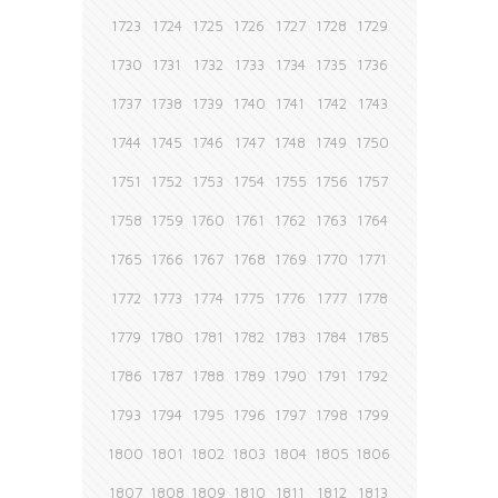
1723
1724
1725
1726
1727
1728
1729
1730
1731
1732
1733
1734
1735
1736
1737
1738
1739
1740
1741
1742
1743
1744
1745
1746
1747
1748
1749
1750
1751
1752
1753
1754
1755
1756
1757
1758
1759
1760
1761
1762
1763
1764
1765
1766
1767
1768
1769
1770
1771
1772
1773
1774
1775
1776
1777
1778
1779
1780
1781
1782
1783
1784
1785
1786
1787
1788
1789
1790
1791
1792
1793
1794
1795
1796
1797
1798
1799
1800
1801
1802
1803
1804
1805
1806
1807
1808
1809
1810
1811
1812
1813