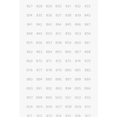
827
828
829
830
831
832
833
834
835
836
837
838
839
840
841
842
843
844
845
846
847
848
849
850
851
852
853
854
855
856
857
858
859
860
861
862
863
864
865
866
867
868
869
870
871
872
873
874
875
876
877
878
879
880
881
882
883
884
885
886
887
888
889
890
891
892
893
894
895
896
897
898
899
900
901
902
903
904
905
906
907
908
909
910
911
912
913
914
915
916
917