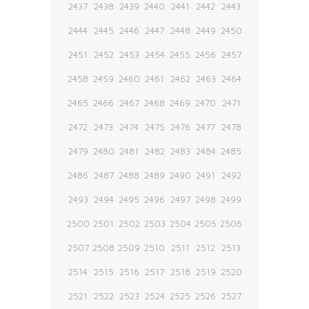
2437
2438
2439
2440
2441
2442
2443
2444
2445
2446
2447
2448
2449
2450
2451
2452
2453
2454
2455
2456
2457
2458
2459
2460
2461
2462
2463
2464
2465
2466
2467
2468
2469
2470
2471
2472
2473
2474
2475
2476
2477
2478
2479
2480
2481
2482
2483
2484
2485
2486
2487
2488
2489
2490
2491
2492
2493
2494
2495
2496
2497
2498
2499
2500
2501
2502
2503
2504
2505
2506
2507
2508
2509
2510
2511
2512
2513
2514
2515
2516
2517
2518
2519
2520
2521
2522
2523
2524
2525
2526
2527