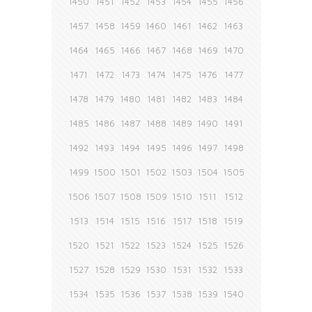
1450
1451
1452
1453
1454
1455
1456
1457
1458
1459
1460
1461
1462
1463
1464
1465
1466
1467
1468
1469
1470
1471
1472
1473
1474
1475
1476
1477
1478
1479
1480
1481
1482
1483
1484
1485
1486
1487
1488
1489
1490
1491
1492
1493
1494
1495
1496
1497
1498
1499
1500
1501
1502
1503
1504
1505
1506
1507
1508
1509
1510
1511
1512
1513
1514
1515
1516
1517
1518
1519
1520
1521
1522
1523
1524
1525
1526
1527
1528
1529
1530
1531
1532
1533
1534
1535
1536
1537
1538
1539
1540