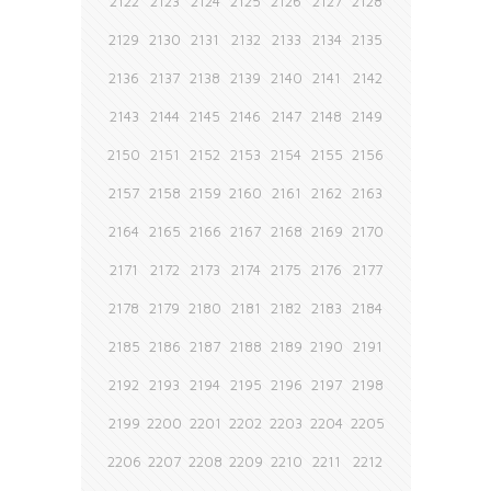
2122
2123
2124
2125
2126
2127
2128
2129
2130
2131
2132
2133
2134
2135
2136
2137
2138
2139
2140
2141
2142
2143
2144
2145
2146
2147
2148
2149
2150
2151
2152
2153
2154
2155
2156
2157
2158
2159
2160
2161
2162
2163
2164
2165
2166
2167
2168
2169
2170
2171
2172
2173
2174
2175
2176
2177
2178
2179
2180
2181
2182
2183
2184
2185
2186
2187
2188
2189
2190
2191
2192
2193
2194
2195
2196
2197
2198
2199
2200
2201
2202
2203
2204
2205
2206
2207
2208
2209
2210
2211
2212