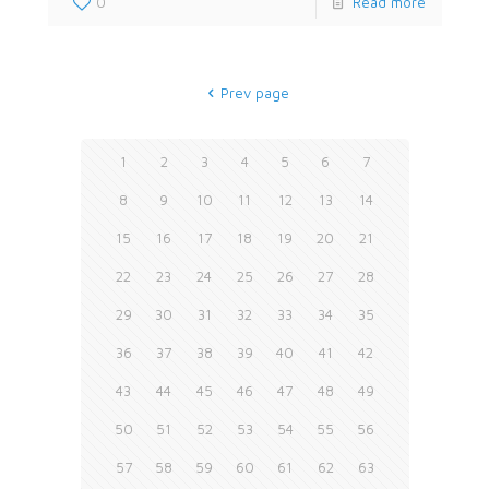
0
Read more
Prev page
1
2
3
4
5
6
7
8
9
10
11
12
13
14
15
16
17
18
19
20
21
22
23
24
25
26
27
28
29
30
31
32
33
34
35
36
37
38
39
40
41
42
43
44
45
46
47
48
49
50
51
52
53
54
55
56
57
58
59
60
61
62
63