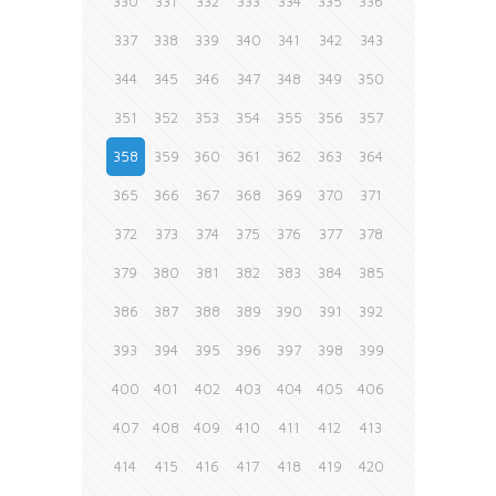
330
331
332
333
334
335
336
337
338
339
340
341
342
343
344
345
346
347
348
349
350
351
352
353
354
355
356
357
358
359
360
361
362
363
364
365
366
367
368
369
370
371
372
373
374
375
376
377
378
379
380
381
382
383
384
385
386
387
388
389
390
391
392
393
394
395
396
397
398
399
400
401
402
403
404
405
406
407
408
409
410
411
412
413
414
415
416
417
418
419
420