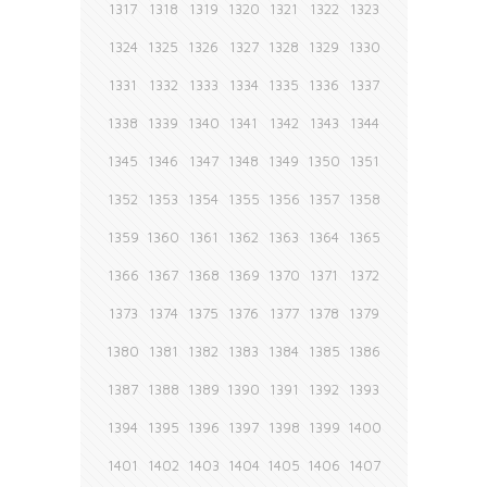
1317
1318
1319
1320
1321
1322
1323
1324
1325
1326
1327
1328
1329
1330
1331
1332
1333
1334
1335
1336
1337
1338
1339
1340
1341
1342
1343
1344
1345
1346
1347
1348
1349
1350
1351
1352
1353
1354
1355
1356
1357
1358
1359
1360
1361
1362
1363
1364
1365
1366
1367
1368
1369
1370
1371
1372
1373
1374
1375
1376
1377
1378
1379
1380
1381
1382
1383
1384
1385
1386
1387
1388
1389
1390
1391
1392
1393
1394
1395
1396
1397
1398
1399
1400
1401
1402
1403
1404
1405
1406
1407