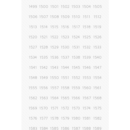
1499
1500
1501
1502
1503
1504
1505
1506
1507
1508
1509
1510
1511
1512
1513
1514
1515
1516
1517
1518
1519
1520
1521
1522
1523
1524
1525
1526
1527
1528
1529
1530
1531
1532
1533
1534
1535
1536
1537
1538
1539
1540
1541
1542
1543
1544
1545
1546
1547
1548
1549
1550
1551
1552
1553
1554
1555
1556
1557
1558
1559
1560
1561
1562
1563
1564
1565
1566
1567
1568
1569
1570
1571
1572
1573
1574
1575
1576
1577
1578
1579
1580
1581
1582
1583
1584
1585
1586
1587
1588
1589