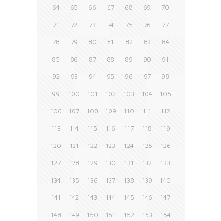
64
65
66
67
68
69
70
71
72
73
74
75
76
77
78
79
80
81
82
83
84
85
86
87
88
89
90
91
92
93
94
95
96
97
98
99
100
101
102
103
104
105
106
107
108
109
110
111
112
113
114
115
116
117
118
119
120
121
122
123
124
125
126
127
128
129
130
131
132
133
134
135
136
137
138
139
140
141
142
143
144
145
146
147
148
149
150
151
152
153
154