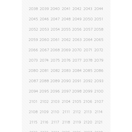
2038
2039
2040
2041
2042
2043
2044
2045
2046
2047
2048
2049
2050
2051
2052
2053
2054
2055
2056
2057
2058
2059
2060
2061
2062
2063
2064
2065
2066
2067
2068
2069
2070
2071
2072
2073
2074
2075
2076
2077
2078
2079
2080
2081
2082
2083
2084
2085
2086
2087
2088
2089
2090
2091
2092
2093
2094
2095
2096
2097
2098
2099
2100
2101
2102
2103
2104
2105
2106
2107
2108
2109
2110
2111
2112
2113
2114
2115
2116
2117
2118
2119
2120
2121