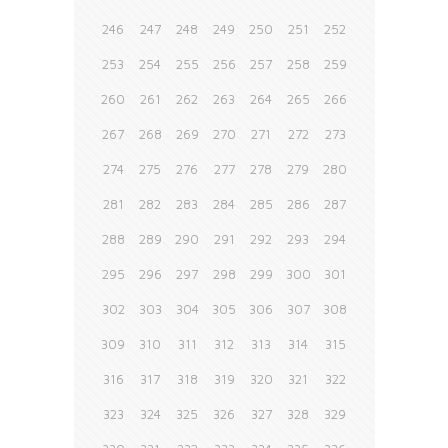
246
247
248
249
250
251
252
253
254
255
256
257
258
259
260
261
262
263
264
265
266
267
268
269
270
271
272
273
274
275
276
277
278
279
280
281
282
283
284
285
286
287
288
289
290
291
292
293
294
295
296
297
298
299
300
301
302
303
304
305
306
307
308
309
310
311
312
313
314
315
316
317
318
319
320
321
322
323
324
325
326
327
328
329