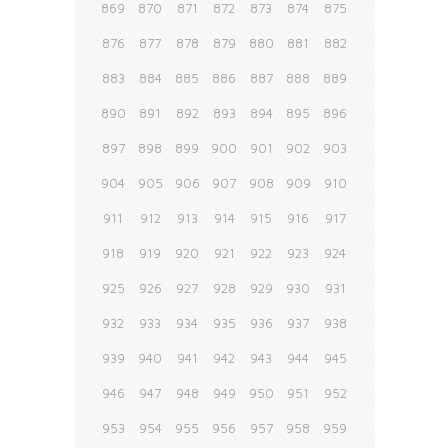
869
870
871
872
873
874
875
876
877
878
879
880
881
882
883
884
885
886
887
888
889
890
891
892
893
894
895
896
897
898
899
900
901
902
903
904
905
906
907
908
909
910
911
912
913
914
915
916
917
918
919
920
921
922
923
924
925
926
927
928
929
930
931
932
933
934
935
936
937
938
939
940
941
942
943
944
945
946
947
948
949
950
951
952
953
954
955
956
957
958
959