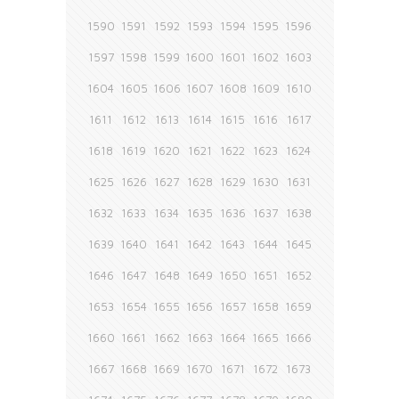
1590
1591
1592
1593
1594
1595
1596
1597
1598
1599
1600
1601
1602
1603
1604
1605
1606
1607
1608
1609
1610
1611
1612
1613
1614
1615
1616
1617
1618
1619
1620
1621
1622
1623
1624
1625
1626
1627
1628
1629
1630
1631
1632
1633
1634
1635
1636
1637
1638
1639
1640
1641
1642
1643
1644
1645
1646
1647
1648
1649
1650
1651
1652
1653
1654
1655
1656
1657
1658
1659
1660
1661
1662
1663
1664
1665
1666
1667
1668
1669
1670
1671
1672
1673