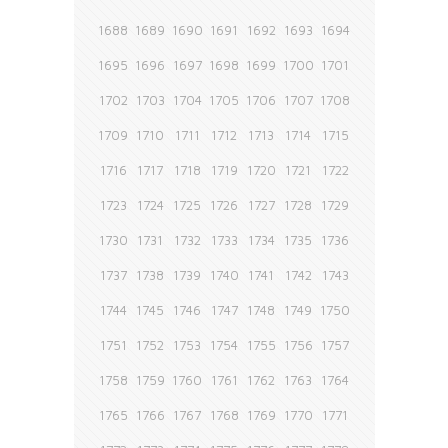
1688
1689
1690
1691
1692
1693
1694
1695
1696
1697
1698
1699
1700
1701
1702
1703
1704
1705
1706
1707
1708
1709
1710
1711
1712
1713
1714
1715
1716
1717
1718
1719
1720
1721
1722
1723
1724
1725
1726
1727
1728
1729
1730
1731
1732
1733
1734
1735
1736
1737
1738
1739
1740
1741
1742
1743
1744
1745
1746
1747
1748
1749
1750
1751
1752
1753
1754
1755
1756
1757
1758
1759
1760
1761
1762
1763
1764
1765
1766
1767
1768
1769
1770
1771