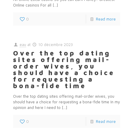
Online casinos For all
[…]
0
Read more
eau
at
10 décembre 2023
Over the top dating
sites offering mail-
order wives, you
should have a choice
for requesting a
bona-fide time
Over the top dating sites offering mail-order wives, you
should have a choice for requesting a bona-fide time In my
opinion and here I need to
[…]
0
Read more