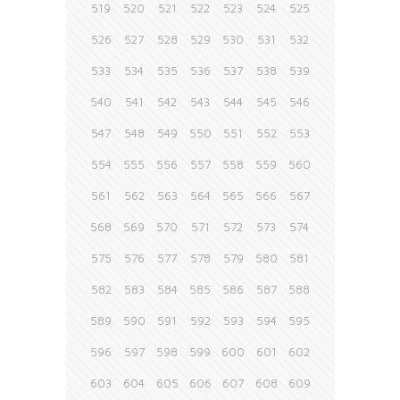
519
520
521
522
523
524
525
526
527
528
529
530
531
532
533
534
535
536
537
538
539
540
541
542
543
544
545
546
547
548
549
550
551
552
553
554
555
556
557
558
559
560
561
562
563
564
565
566
567
568
569
570
571
572
573
574
575
576
577
578
579
580
581
582
583
584
585
586
587
588
589
590
591
592
593
594
595
596
597
598
599
600
601
602
603
604
605
606
607
608
609