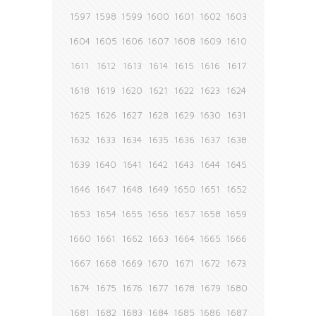
1597
1598
1599
1600
1601
1602
1603
1604
1605
1606
1607
1608
1609
1610
1611
1612
1613
1614
1615
1616
1617
1618
1619
1620
1621
1622
1623
1624
1625
1626
1627
1628
1629
1630
1631
1632
1633
1634
1635
1636
1637
1638
1639
1640
1641
1642
1643
1644
1645
1646
1647
1648
1649
1650
1651
1652
1653
1654
1655
1656
1657
1658
1659
1660
1661
1662
1663
1664
1665
1666
1667
1668
1669
1670
1671
1672
1673
1674
1675
1676
1677
1678
1679
1680
1681
1682
1683
1684
1685
1686
1687