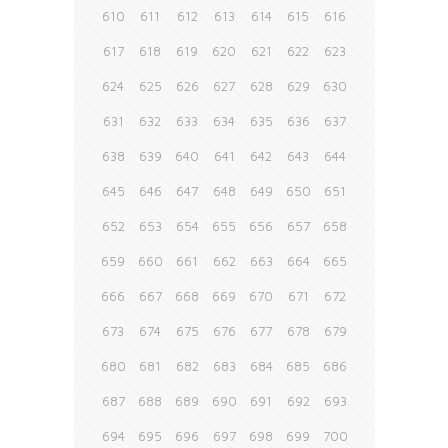
610
611
612
613
614
615
616
617
618
619
620
621
622
623
624
625
626
627
628
629
630
631
632
633
634
635
636
637
638
639
640
641
642
643
644
645
646
647
648
649
650
651
652
653
654
655
656
657
658
659
660
661
662
663
664
665
666
667
668
669
670
671
672
673
674
675
676
677
678
679
680
681
682
683
684
685
686
687
688
689
690
691
692
693
694
695
696
697
698
699
700