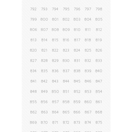
792
793
794
795
796
797
798
799
800
801
802
803
804
805
806
807
808
809
810
811
812
813
814
815
816
817
818
819
820
821
822
823
824
825
826
827
828
829
830
831
832
833
834
835
836
837
838
839
840
841
842
843
844
845
846
847
848
849
850
851
852
853
854
855
856
857
858
859
860
861
862
863
864
865
866
867
868
869
870
871
872
873
874
875