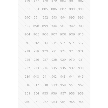
876
877
878
879
880
881
882
883
884
885
886
887
888
889
890
891
892
893
894
895
896
897
898
899
900
901
902
903
904
905
906
907
908
909
910
911
912
913
914
915
916
917
918
919
920
921
922
923
924
925
926
927
928
929
930
931
932
933
934
935
936
937
938
939
940
941
942
943
944
945
946
947
948
949
950
951
952
953
954
955
956
957
958
959
960
961
962
963
964
965
966