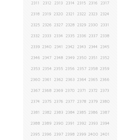
2311
2312
2313
2314
2315
2316
2317
2318
2319
2320
2321
2322
2323
2324
2325
2326
2327
2328
2329
2330
2331
2332
2333
2334
2335
2336
2337
2338
2339
2340
2341
2342
2343
2344
2345
2346
2347
2348
2349
2350
2351
2352
2353
2354
2355
2356
2357
2358
2359
2360
2361
2362
2363
2364
2365
2366
2367
2368
2369
2370
2371
2372
2373
2374
2375
2376
2377
2378
2379
2380
2381
2382
2383
2384
2385
2386
2387
2388
2389
2390
2391
2392
2393
2394
2395
2396
2397
2398
2399
2400
2401