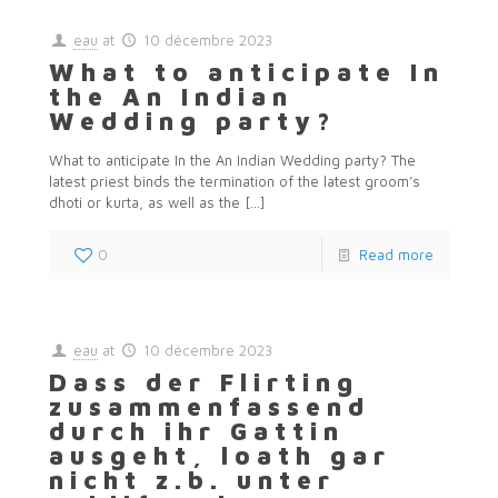
eau
at
10 décembre 2023
What to anticipate In
the An Indian
Wedding party?
What to anticipate In the An Indian Wedding party? The
latest priest binds the termination of the latest groom’s
dhoti or kurta, as well as the
[…]
0
Read more
eau
at
10 décembre 2023
Dass der Flirting
zusammenfassend
durch ihr Gattin
ausgeht, loath gar
nicht z.b. unter