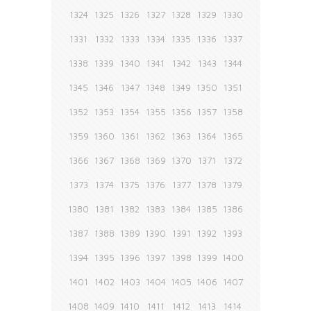
1324
1325
1326
1327
1328
1329
1330
1331
1332
1333
1334
1335
1336
1337
1338
1339
1340
1341
1342
1343
1344
1345
1346
1347
1348
1349
1350
1351
1352
1353
1354
1355
1356
1357
1358
1359
1360
1361
1362
1363
1364
1365
1366
1367
1368
1369
1370
1371
1372
1373
1374
1375
1376
1377
1378
1379
1380
1381
1382
1383
1384
1385
1386
1387
1388
1389
1390
1391
1392
1393
1394
1395
1396
1397
1398
1399
1400
1401
1402
1403
1404
1405
1406
1407
1408
1409
1410
1411
1412
1413
1414