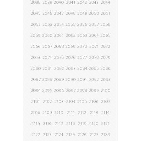
2038
2039
2040
2041
2042
2043
2044
2045
2046
2047
2048
2049
2050
2051
2052
2053
2054
2055
2056
2057
2058
2059
2060
2061
2062
2063
2064
2065
2066
2067
2068
2069
2070
2071
2072
2073
2074
2075
2076
2077
2078
2079
2080
2081
2082
2083
2084
2085
2086
2087
2088
2089
2090
2091
2092
2093
2094
2095
2096
2097
2098
2099
2100
2101
2102
2103
2104
2105
2106
2107
2108
2109
2110
2111
2112
2113
2114
2115
2116
2117
2118
2119
2120
2121
2122
2123
2124
2125
2126
2127
2128