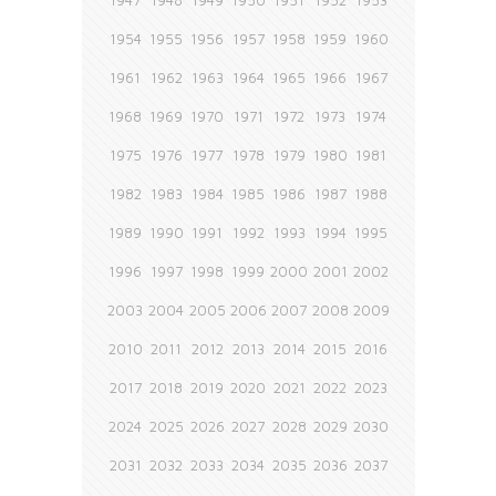
1947
1948
1949
1950
1951
1952
1953
1954
1955
1956
1957
1958
1959
1960
1961
1962
1963
1964
1965
1966
1967
1968
1969
1970
1971
1972
1973
1974
1975
1976
1977
1978
1979
1980
1981
1982
1983
1984
1985
1986
1987
1988
1989
1990
1991
1992
1993
1994
1995
1996
1997
1998
1999
2000
2001
2002
2003
2004
2005
2006
2007
2008
2009
2010
2011
2012
2013
2014
2015
2016
2017
2018
2019
2020
2021
2022
2023
2024
2025
2026
2027
2028
2029
2030
2031
2032
2033
2034
2035
2036
2037