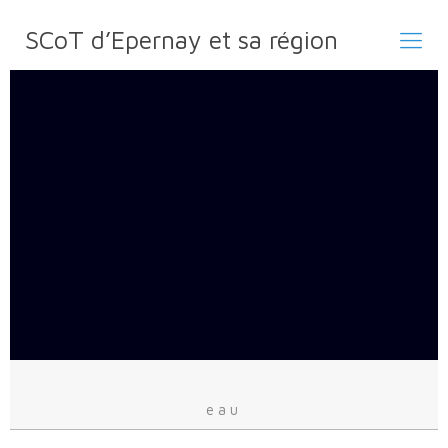
SCoT d’Epernay et sa région
eau