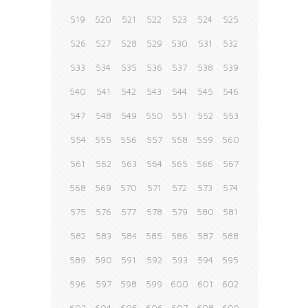
519
520
521
522
523
524
525
526
527
528
529
530
531
532
533
534
535
536
537
538
539
540
541
542
543
544
545
546
547
548
549
550
551
552
553
554
555
556
557
558
559
560
561
562
563
564
565
566
567
568
569
570
571
572
573
574
575
576
577
578
579
580
581
582
583
584
585
586
587
588
589
590
591
592
593
594
595
596
597
598
599
600
601
602