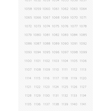
1051
1052
1053
1054
1055
1056
1057
1058
1059
1060
1061
1062
1063
1064
1065
1066
1067
1068
1069
1070
1071
1072
1073
1074
1075
1076
1077
1078
1079
1080
1081
1082
1083
1084
1085
1086
1087
1088
1089
1090
1091
1092
1093
1094
1095
1096
1097
1098
1099
1100
1101
1102
1103
1104
1105
1106
1107
1108
1109
1110
1111
1112
1113
1114
1115
1116
1117
1118
1119
1120
1121
1122
1123
1124
1125
1126
1127
1128
1129
1130
1131
1132
1133
1134
1135
1136
1137
1138
1139
1140
1141