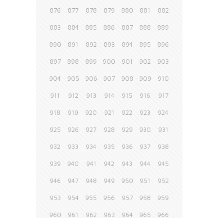
876
877
878
879
880
881
882
883
884
885
886
887
888
889
890
891
892
893
894
895
896
897
898
899
900
901
902
903
904
905
906
907
908
909
910
911
912
913
914
915
916
917
918
919
920
921
922
923
924
925
926
927
928
929
930
931
932
933
934
935
936
937
938
939
940
941
942
943
944
945
946
947
948
949
950
951
952
953
954
955
956
957
958
959
960
961
962
963
964
965
966