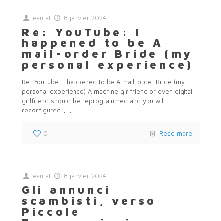
eau
at
8 janvier 2024
Re: YouTube: I
happened to be A
mail-order Bride (my
personal experience)
Re: YouTube: I happened to be A mail-order Bride (my
personal experience) A machine girlfriend or even digital
girlfriend should be reprogrammed and you will
reconfigured
[…]
0
Read more
eau
at
8 janvier 2024
Gli annunci
scambisti, verso
Piccole