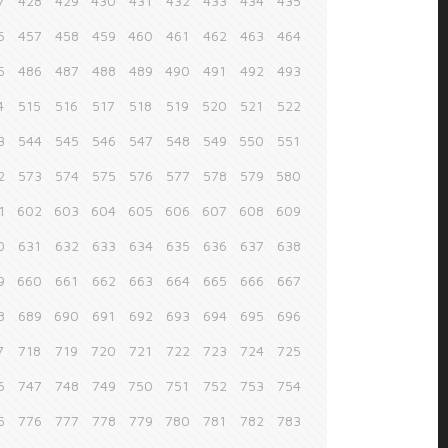
7
428
429
430
431
432
433
434
435
6
457
458
459
460
461
462
463
464
5
486
487
488
489
490
491
492
493
4
515
516
517
518
519
520
521
522
3
544
545
546
547
548
549
550
551
2
573
574
575
576
577
578
579
580
1
602
603
604
605
606
607
608
609
0
631
632
633
634
635
636
637
638
9
660
661
662
663
664
665
666
667
8
689
690
691
692
693
694
695
696
7
718
719
720
721
722
723
724
725
6
747
748
749
750
751
752
753
754
5
776
777
778
779
780
781
782
783