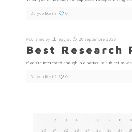
Do you like it?
0
Published by
eau
at
28 septembre 2023
Best Research 
If you’re interested enough in a particular subject to wis
Do you like it?
0
1
2
3
4
5
6
7
8
30
31
32
33
34
35
36
37
3