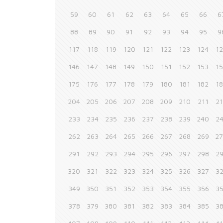
59
60
61
62
63
64
65
66
6
88
89
90
91
92
93
94
95
9
117
118
119
120
121
122
123
124
1
146
147
148
149
150
151
152
153
1
175
176
177
178
179
180
181
182
1
204
205
206
207
208
209
210
211
2
233
234
235
236
237
238
239
240
2
262
263
264
265
266
267
268
269
2
291
292
293
294
295
296
297
298
2
320
321
322
323
324
325
326
327
3
349
350
351
352
353
354
355
356
3
378
379
380
381
382
383
384
385
3