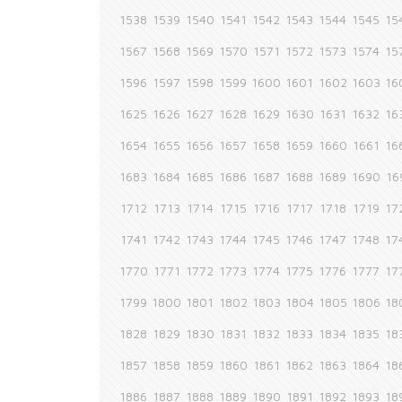
1538
1539
1540
1541
1542
1543
1544
1545
15
1567
1568
1569
1570
1571
1572
1573
1574
15
1596
1597
1598
1599
1600
1601
1602
1603
16
1625
1626
1627
1628
1629
1630
1631
1632
16
1654
1655
1656
1657
1658
1659
1660
1661
16
1683
1684
1685
1686
1687
1688
1689
1690
16
1712
1713
1714
1715
1716
1717
1718
1719
17
1741
1742
1743
1744
1745
1746
1747
1748
17
1770
1771
1772
1773
1774
1775
1776
1777
17
1799
1800
1801
1802
1803
1804
1805
1806
18
1828
1829
1830
1831
1832
1833
1834
1835
18
1857
1858
1859
1860
1861
1862
1863
1864
18
1886
1887
1888
1889
1890
1891
1892
1893
18