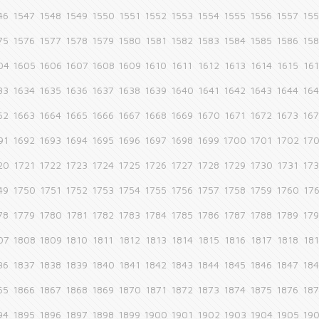
46
1547
1548
1549
1550
1551
1552
1553
1554
1555
1556
1557
15
75
1576
1577
1578
1579
1580
1581
1582
1583
1584
1585
1586
15
04
1605
1606
1607
1608
1609
1610
1611
1612
1613
1614
1615
16
33
1634
1635
1636
1637
1638
1639
1640
1641
1642
1643
1644
16
62
1663
1664
1665
1666
1667
1668
1669
1670
1671
1672
1673
16
91
1692
1693
1694
1695
1696
1697
1698
1699
1700
1701
1702
17
20
1721
1722
1723
1724
1725
1726
1727
1728
1729
1730
1731
17
49
1750
1751
1752
1753
1754
1755
1756
1757
1758
1759
1760
17
78
1779
1780
1781
1782
1783
1784
1785
1786
1787
1788
1789
17
07
1808
1809
1810
1811
1812
1813
1814
1815
1816
1817
1818
18
36
1837
1838
1839
1840
1841
1842
1843
1844
1845
1846
1847
18
65
1866
1867
1868
1869
1870
1871
1872
1873
1874
1875
1876
18
94
1895
1896
1897
1898
1899
1900
1901
1902
1903
1904
1905
19