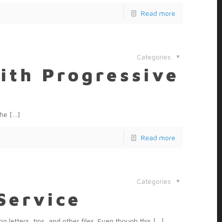
Read more
Categories
ith Progressive
the
[…]
Read more
Categories
Service
 letters, tips, and other files. Even though this
[…]