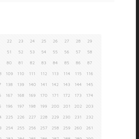
1
22
23
24
25
26
27
28
29
0
51
52
53
54
55
56
57
58
9
80
81
82
83
84
85
86
87
8
109
110
111
112
113
114
115
116
7
138
139
140
141
142
143
144
145
6
167
168
169
170
171
172
173
174
5
196
197
198
199
200
201
202
203
4
225
226
227
228
229
230
231
232
3
254
255
256
257
258
259
260
261
2
283
284
285
286
287
288
289
290