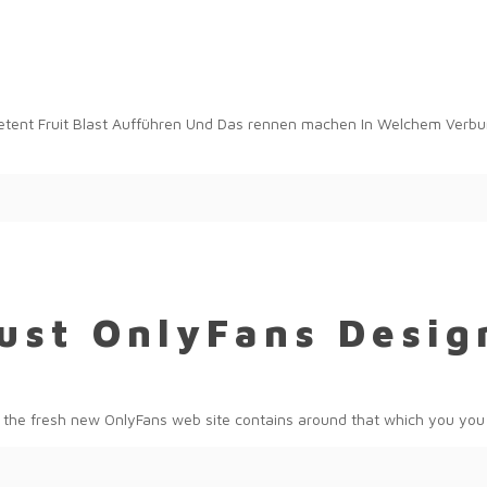
t
tent Fruit Blast Aufführen Und Das rennen machen In Welchem Verbu
Bust OnlyFans Desig
 the fresh new OnlyFans web site contains around that which you you w