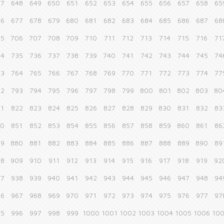
47
648
649
650
651
652
653
654
655
656
657
658
65
76
677
678
679
680
681
682
683
684
685
686
687
68
05
706
707
708
709
710
711
712
713
714
715
716
71
34
735
736
737
738
739
740
741
742
743
744
745
74
63
764
765
766
767
768
769
770
771
772
773
774
77
92
793
794
795
796
797
798
799
800
801
802
803
80
21
822
823
824
825
826
827
828
829
830
831
832
83
50
851
852
853
854
855
856
857
858
859
860
861
86
79
880
881
882
883
884
885
886
887
888
889
890
89
08
909
910
911
912
913
914
915
916
917
918
919
92
37
938
939
940
941
942
943
944
945
946
947
948
94
66
967
968
969
970
971
972
973
974
975
976
977
97
95
996
997
998
999
1000
1001
1002
1003
1004
1005
1006
10