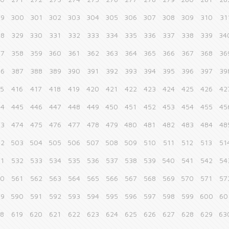
99
300
301
302
303
304
305
306
307
308
309
310
31
28
329
330
331
332
333
334
335
336
337
338
339
34
57
358
359
360
361
362
363
364
365
366
367
368
36
86
387
388
389
390
391
392
393
394
395
396
397
39
15
416
417
418
419
420
421
422
423
424
425
426
42
44
445
446
447
448
449
450
451
452
453
454
455
45
73
474
475
476
477
478
479
480
481
482
483
484
48
02
503
504
505
506
507
508
509
510
511
512
513
51
31
532
533
534
535
536
537
538
539
540
541
542
54
60
561
562
563
564
565
566
567
568
569
570
571
57
89
590
591
592
593
594
595
596
597
598
599
600
60
18
619
620
621
622
623
624
625
626
627
628
629
63