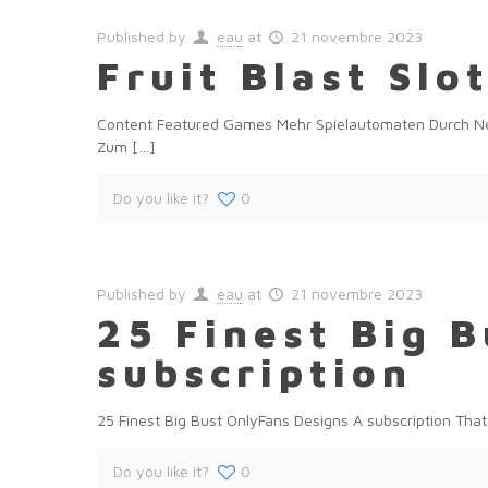
Published by
eau
at
21 novembre 2023
Fruit Blast Slo
Content Featured Games Mehr Spielautomaten Durch Ne
Zum
[…]
Do you like it?
0
Published by
eau
at
21 novembre 2023
25 Finest Big 
subscription
25 Finest Big Bust OnlyFans Designs A subscription That
Do you like it?
0