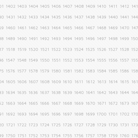
01
1402
1403
1404
1405
1406
1407
1408
1409
1410
1411
1412
14
30
1431
1432
1433
1434
1435
1436
1437
1438
1439
1440
1441
14
59
1460
1461
1462
1463
1464
1465
1466
1467
1468
1469
1470
14
88
1489
1490
1491
1492
1493
1494
1495
1496
1497
1498
1499
15
17
1518
1519
1520
1521
1522
1523
1524
1525
1526
1527
1528
15
46
1547
1548
1549
1550
1551
1552
1553
1554
1555
1556
1557
15
75
1576
1577
1578
1579
1580
1581
1582
1583
1584
1585
1586
15
04
1605
1606
1607
1608
1609
1610
1611
1612
1613
1614
1615
16
33
1634
1635
1636
1637
1638
1639
1640
1641
1642
1643
1644
16
62
1663
1664
1665
1666
1667
1668
1669
1670
1671
1672
1673
16
91
1692
1693
1694
1695
1696
1697
1698
1699
1700
1701
1702
17
20
1721
1722
1723
1724
1725
1726
1727
1728
1729
1730
1731
17
49
1750
1751
1752
1753
1754
1755
1756
1757
1758
1759
1760
17