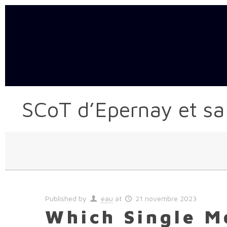
SCoT d’Epernay et sa
Published by
eau
at
21 novembre 2023
Which Single M