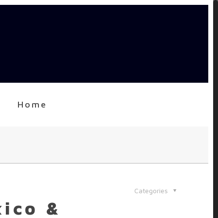
Home
Categories
xico &