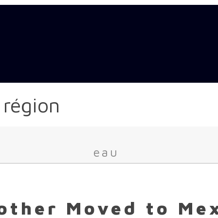
 région
eau
other Moved to Me