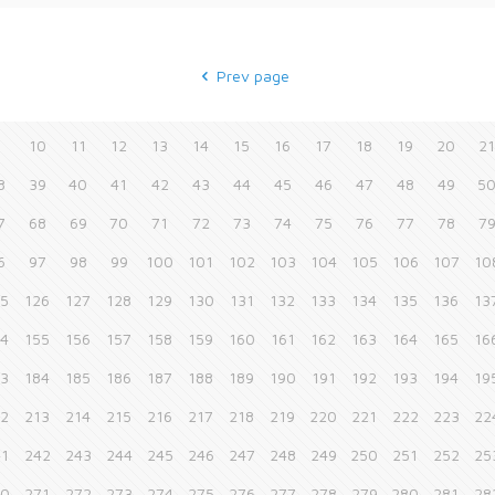
Prev page
9
10
11
12
13
14
15
16
17
18
19
20
2
8
39
40
41
42
43
44
45
46
47
48
49
5
7
68
69
70
71
72
73
74
75
76
77
78
7
6
97
98
99
100
101
102
103
104
105
106
107
10
25
126
127
128
129
130
131
132
133
134
135
136
13
54
155
156
157
158
159
160
161
162
163
164
165
16
83
184
185
186
187
188
189
190
191
192
193
194
19
12
213
214
215
216
217
218
219
220
221
222
223
22
41
242
243
244
245
246
247
248
249
250
251
252
25
70
271
272
273
274
275
276
277
278
279
280
281
28