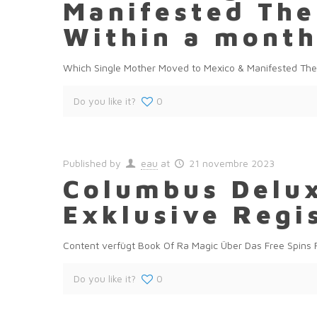
Manifested The
Within a mont
Which Single Mother Moved to Mexico & Manifested The P
Do you like it?
0
Published by
eau
at
21 novembre 2023
Columbus Delu
Exklusive Regi
Content verfügt Book Of Ra Magic Über Das Free Spins
Do you like it?
0