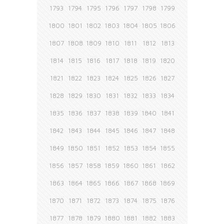
1793
1794
1795
1796
1797
1798
1799
1800
1801
1802
1803
1804
1805
1806
1807
1808
1809
1810
1811
1812
1813
1814
1815
1816
1817
1818
1819
1820
1821
1822
1823
1824
1825
1826
1827
1828
1829
1830
1831
1832
1833
1834
1835
1836
1837
1838
1839
1840
1841
1842
1843
1844
1845
1846
1847
1848
1849
1850
1851
1852
1853
1854
1855
1856
1857
1858
1859
1860
1861
1862
1863
1864
1865
1866
1867
1868
1869
1870
1871
1872
1873
1874
1875
1876
1877
1878
1879
1880
1881
1882
1883