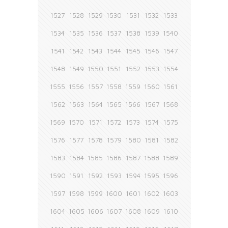
1527
1528
1529
1530
1531
1532
1533
1534
1535
1536
1537
1538
1539
1540
1541
1542
1543
1544
1545
1546
1547
1548
1549
1550
1551
1552
1553
1554
1555
1556
1557
1558
1559
1560
1561
1562
1563
1564
1565
1566
1567
1568
1569
1570
1571
1572
1573
1574
1575
1576
1577
1578
1579
1580
1581
1582
1583
1584
1585
1586
1587
1588
1589
1590
1591
1592
1593
1594
1595
1596
1597
1598
1599
1600
1601
1602
1603
1604
1605
1606
1607
1608
1609
1610