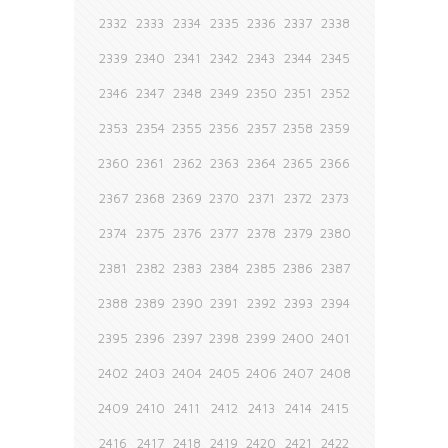
2332
2333
2334
2335
2336
2337
2338
2339
2340
2341
2342
2343
2344
2345
2346
2347
2348
2349
2350
2351
2352
2353
2354
2355
2356
2357
2358
2359
2360
2361
2362
2363
2364
2365
2366
2367
2368
2369
2370
2371
2372
2373
2374
2375
2376
2377
2378
2379
2380
2381
2382
2383
2384
2385
2386
2387
2388
2389
2390
2391
2392
2393
2394
2395
2396
2397
2398
2399
2400
2401
2402
2403
2404
2405
2406
2407
2408
2409
2410
2411
2412
2413
2414
2415
2416
2417
2418
2419
2420
2421
2422