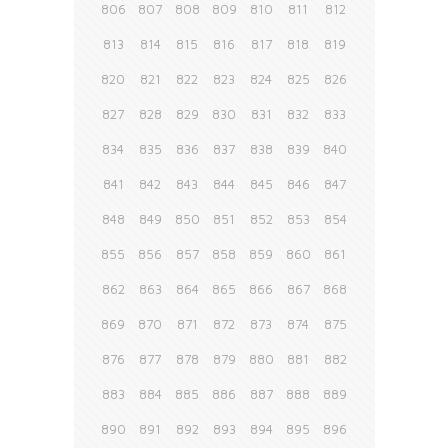
806
807
808
809
810
811
812
813
814
815
816
817
818
819
820
821
822
823
824
825
826
827
828
829
830
831
832
833
834
835
836
837
838
839
840
841
842
843
844
845
846
847
848
849
850
851
852
853
854
855
856
857
858
859
860
861
862
863
864
865
866
867
868
869
870
871
872
873
874
875
876
877
878
879
880
881
882
883
884
885
886
887
888
889
890
891
892
893
894
895
896