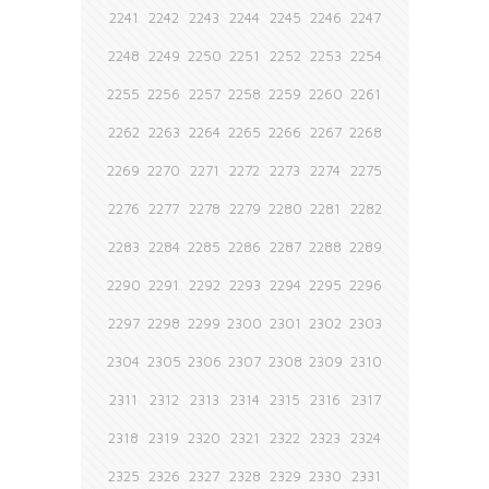
2241
2242
2243
2244
2245
2246
2247
2248
2249
2250
2251
2252
2253
2254
2255
2256
2257
2258
2259
2260
2261
2262
2263
2264
2265
2266
2267
2268
2269
2270
2271
2272
2273
2274
2275
2276
2277
2278
2279
2280
2281
2282
2283
2284
2285
2286
2287
2288
2289
2290
2291
2292
2293
2294
2295
2296
2297
2298
2299
2300
2301
2302
2303
2304
2305
2306
2307
2308
2309
2310
2311
2312
2313
2314
2315
2316
2317
2318
2319
2320
2321
2322
2323
2324
2325
2326
2327
2328
2329
2330
2331