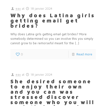
eau
at
18 janvier 2024
Why does Latina girls
getting email get
brides?
Why does Latina girls getting email get brides? More
somebody determined so you can involve this you simply
cannot grow to be remorseful meant for the
[…]
0
Read more
eau
at
18 janvier 2024
She desired someone
to enjoy their own
and you can was
stressed discover
someone who you will