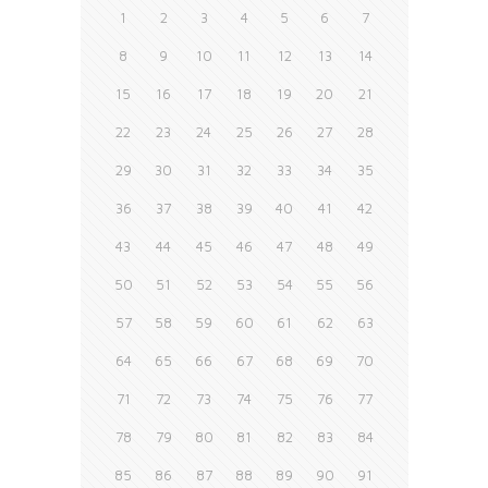
1
2
3
4
5
6
7
8
9
10
11
12
13
14
15
16
17
18
19
20
21
22
23
24
25
26
27
28
29
30
31
32
33
34
35
36
37
38
39
40
41
42
43
44
45
46
47
48
49
50
51
52
53
54
55
56
57
58
59
60
61
62
63
64
65
66
67
68
69
70
71
72
73
74
75
76
77
78
79
80
81
82
83
84
85
86
87
88
89
90
91