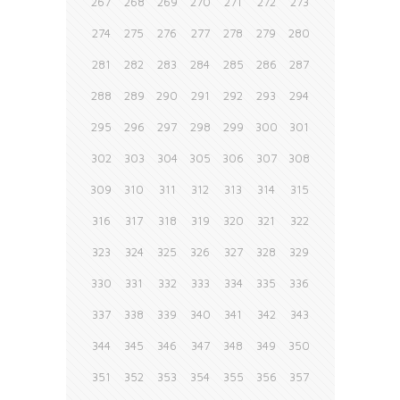
267
268
269
270
271
272
273
274
275
276
277
278
279
280
281
282
283
284
285
286
287
288
289
290
291
292
293
294
295
296
297
298
299
300
301
302
303
304
305
306
307
308
309
310
311
312
313
314
315
316
317
318
319
320
321
322
323
324
325
326
327
328
329
330
331
332
333
334
335
336
337
338
339
340
341
342
343
344
345
346
347
348
349
350
351
352
353
354
355
356
357