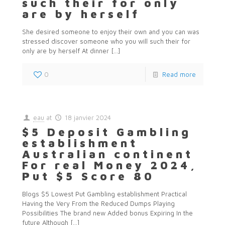
such their for only
are by herself
She desired someone to enjoy their own and you can was
stressed discover someone who you will such their for
only are by herself At dinner
[…]
0
Read more
eau
at
18 janvier 2024
$5 Deposit Gambling
establishment
Australian continent
For real Money 2024,
Put $5 Score 80
Blogs $5 Lowest Put Gambling establishment Practical
Having the Very From the Reduced Dumps Playing
Possibilities The brand new Added bonus Expiring In the
future Although
[…]