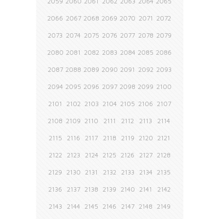
2059
2060
2061
2062
2063
2064
2065
2066
2067
2068
2069
2070
2071
2072
2073
2074
2075
2076
2077
2078
2079
2080
2081
2082
2083
2084
2085
2086
2087
2088
2089
2090
2091
2092
2093
2094
2095
2096
2097
2098
2099
2100
2101
2102
2103
2104
2105
2106
2107
2108
2109
2110
2111
2112
2113
2114
2115
2116
2117
2118
2119
2120
2121
2122
2123
2124
2125
2126
2127
2128
2129
2130
2131
2132
2133
2134
2135
2136
2137
2138
2139
2140
2141
2142
2143
2144
2145
2146
2147
2148
2149