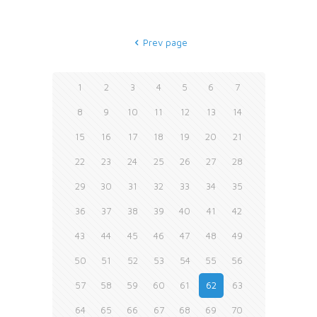
Prev page
1
2
3
4
5
6
7
8
9
10
11
12
13
14
15
16
17
18
19
20
21
22
23
24
25
26
27
28
29
30
31
32
33
34
35
36
37
38
39
40
41
42
43
44
45
46
47
48
49
50
51
52
53
54
55
56
57
58
59
60
61
62
63
64
65
66
67
68
69
70