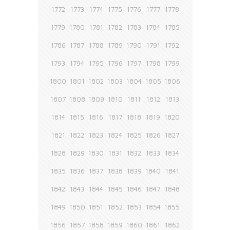
1772
1773
1774
1775
1776
1777
1778
1779
1780
1781
1782
1783
1784
1785
1786
1787
1788
1789
1790
1791
1792
1793
1794
1795
1796
1797
1798
1799
1800
1801
1802
1803
1804
1805
1806
1807
1808
1809
1810
1811
1812
1813
1814
1815
1816
1817
1818
1819
1820
1821
1822
1823
1824
1825
1826
1827
1828
1829
1830
1831
1832
1833
1834
1835
1836
1837
1838
1839
1840
1841
1842
1843
1844
1845
1846
1847
1848
1849
1850
1851
1852
1853
1854
1855
1856
1857
1858
1859
1860
1861
1862