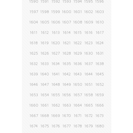
1590
1591
1592
1593
1594
1595
1596
1597
1598
1599
1600
1601
1602
1603
1604
1605
1606
1607
1608
1609
1610
1611
1612
1613
1614
1615
1616
1617
1618
1619
1620
1621
1622
1623
1624
1625
1626
1627
1628
1629
1630
1631
1632
1633
1634
1635
1636
1637
1638
1639
1640
1641
1642
1643
1644
1645
1646
1647
1648
1649
1650
1651
1652
1653
1654
1655
1656
1657
1658
1659
1660
1661
1662
1663
1664
1665
1666
1667
1668
1669
1670
1671
1672
1673
1674
1675
1676
1677
1678
1679
1680