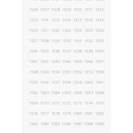
1506
1507
1508
1509
1510
1511
1512
1513
1514
1515
1516
1517
1518
1519
1520
1521
1522
1523
1524
1525
1526
1527
1528
1529
1530
1531
1532
1533
1534
1535
1536
1537
1538
1539
1540
1541
1542
1543
1544
1545
1546
1547
1548
1549
1550
1551
1552
1553
1554
1555
1556
1557
1558
1559
1560
1561
1562
1563
1564
1565
1566
1567
1568
1569
1570
1571
1572
1573
1574
1575
1576
1577
1578
1579
1580
1581
1582
1583
1584
1585
1586
1587
1588
1589