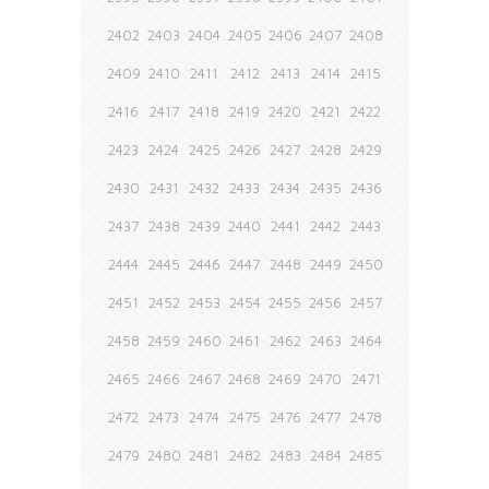
2402
2403
2404
2405
2406
2407
2408
2409
2410
2411
2412
2413
2414
2415
2416
2417
2418
2419
2420
2421
2422
2423
2424
2425
2426
2427
2428
2429
2430
2431
2432
2433
2434
2435
2436
2437
2438
2439
2440
2441
2442
2443
2444
2445
2446
2447
2448
2449
2450
2451
2452
2453
2454
2455
2456
2457
2458
2459
2460
2461
2462
2463
2464
2465
2466
2467
2468
2469
2470
2471
2472
2473
2474
2475
2476
2477
2478
2479
2480
2481
2482
2483
2484
2485