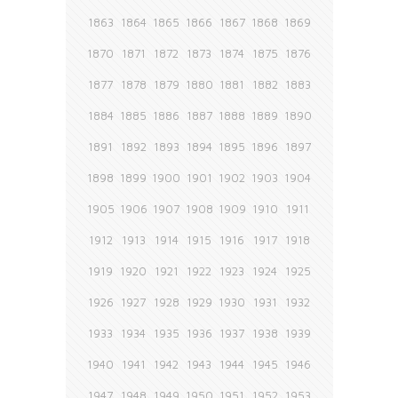
1863
1864
1865
1866
1867
1868
1869
1870
1871
1872
1873
1874
1875
1876
1877
1878
1879
1880
1881
1882
1883
1884
1885
1886
1887
1888
1889
1890
1891
1892
1893
1894
1895
1896
1897
1898
1899
1900
1901
1902
1903
1904
1905
1906
1907
1908
1909
1910
1911
1912
1913
1914
1915
1916
1917
1918
1919
1920
1921
1922
1923
1924
1925
1926
1927
1928
1929
1930
1931
1932
1933
1934
1935
1936
1937
1938
1939
1940
1941
1942
1943
1944
1945
1946
1947
1948
1949
1950
1951
1952
1953