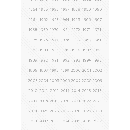
1954
1955
1956
1957
1958
1959
1960
1961
1962
1963
1964
1965
1966
1967
1968
1969
1970
1971
1972
1973
1974
1975
1976
1977
1978
1979
1980
1981
1982
1983
1984
1985
1986
1987
1988
1989
1990
1991
1992
1993
1994
1995
1996
1997
1998
1999
2000
2001
2002
2003
2004
2005
2006
2007
2008
2009
2010
2011
2012
2013
2014
2015
2016
2017
2018
2019
2020
2021
2022
2023
2024
2025
2026
2027
2028
2029
2030
2031
2032
2033
2034
2035
2036
2037