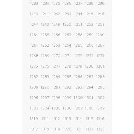
1233
1234
1235
1236
1237
1238
1239
1240
1241
1242
1243
1244
1245
1246
1247
1248
1249
1250
1251
1252
1253
1254
1255
1256
1257
1258
1259
1260
1261
1262
1263
1264
1265
1266
1267
1268
1269
1270
1271
1272
1273
1274
1275
1276
1277
1278
1279
1280
1281
1282
1283
1284
1285
1286
1287
1288
1289
1290
1291
1292
1293
1294
1295
1296
1297
1298
1299
1300
1301
1302
1303
1304
1305
1306
1307
1308
1309
1310
1311
1312
1313
1314
1315
1316
1317
1318
1319
1320
1321
1322
1323