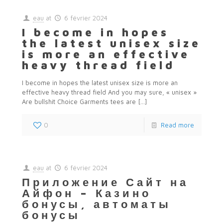
eau
at
6 février 2024
I become in hopes
the latest unisex size
is more an effective
heavy thread field
I become in hopes the latest unisex size is more an
effective heavy thread field And you may sure, « unisex »
Are bullshit Choice Garments tees are
[…]
0
Read more
eau
at
6 février 2024
Приложение Сайт на
Айфон – Казино
бонусы, автоматы
бонусы