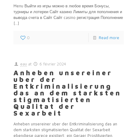
Menu Выйти из игры можно в любое время Бонусы,
турниры и лотереи Сайт казино Лимиты для пополнения и
вывода счета в Сайт Сайт casino регистрация Пополнение
[…]
0
Read more
eau
at
6 février 2024
Anheben unsereiner
uber der
Entkriminalisierung
das an dem starksten
stigmatisierten
Qualitat der
Sexarbeit
Anheben unsereiner uber der Entkriminalisierung das an
dem starksten stigmatisierten Qualitat der Sexarbeit
ebendiese parece existiert: ein Geraer Prostituierten.