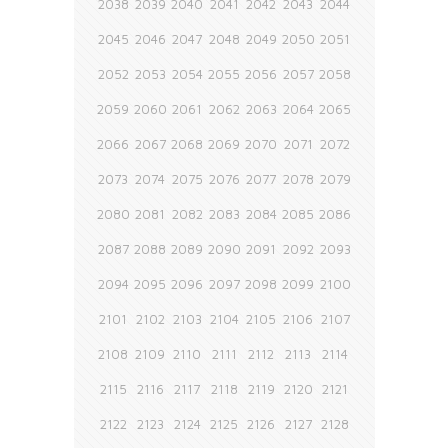
2038
2039
2040
2041
2042
2043
2044
2045
2046
2047
2048
2049
2050
2051
2052
2053
2054
2055
2056
2057
2058
2059
2060
2061
2062
2063
2064
2065
2066
2067
2068
2069
2070
2071
2072
2073
2074
2075
2076
2077
2078
2079
2080
2081
2082
2083
2084
2085
2086
2087
2088
2089
2090
2091
2092
2093
2094
2095
2096
2097
2098
2099
2100
2101
2102
2103
2104
2105
2106
2107
2108
2109
2110
2111
2112
2113
2114
2115
2116
2117
2118
2119
2120
2121
2122
2123
2124
2125
2126
2127
2128