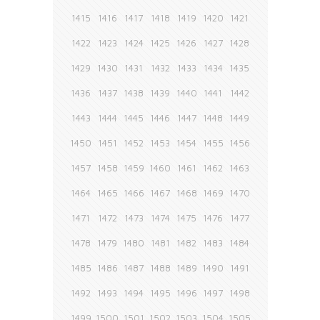
1415
1416
1417
1418
1419
1420
1421
1422
1423
1424
1425
1426
1427
1428
1429
1430
1431
1432
1433
1434
1435
1436
1437
1438
1439
1440
1441
1442
1443
1444
1445
1446
1447
1448
1449
1450
1451
1452
1453
1454
1455
1456
1457
1458
1459
1460
1461
1462
1463
1464
1465
1466
1467
1468
1469
1470
1471
1472
1473
1474
1475
1476
1477
1478
1479
1480
1481
1482
1483
1484
1485
1486
1487
1488
1489
1490
1491
1492
1493
1494
1495
1496
1497
1498
1499
1500
1501
1502
1503
1504
1505