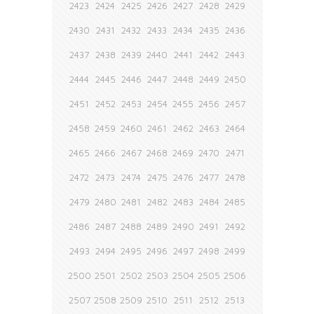
2423
2424
2425
2426
2427
2428
2429
2430
2431
2432
2433
2434
2435
2436
2437
2438
2439
2440
2441
2442
2443
2444
2445
2446
2447
2448
2449
2450
2451
2452
2453
2454
2455
2456
2457
2458
2459
2460
2461
2462
2463
2464
2465
2466
2467
2468
2469
2470
2471
2472
2473
2474
2475
2476
2477
2478
2479
2480
2481
2482
2483
2484
2485
2486
2487
2488
2489
2490
2491
2492
2493
2494
2495
2496
2497
2498
2499
2500
2501
2502
2503
2504
2505
2506
2507
2508
2509
2510
2511
2512
2513