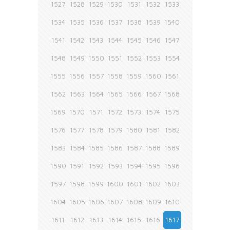
1527
1528
1529
1530
1531
1532
1533
1534
1535
1536
1537
1538
1539
1540
1541
1542
1543
1544
1545
1546
1547
1548
1549
1550
1551
1552
1553
1554
1555
1556
1557
1558
1559
1560
1561
1562
1563
1564
1565
1566
1567
1568
1569
1570
1571
1572
1573
1574
1575
1576
1577
1578
1579
1580
1581
1582
1583
1584
1585
1586
1587
1588
1589
1590
1591
1592
1593
1594
1595
1596
1597
1598
1599
1600
1601
1602
1603
1604
1605
1606
1607
1608
1609
1610
1611
1612
1613
1614
1615
1616
1617