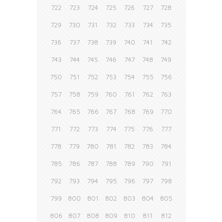
722
723
724
725
726
727
728
729
730
731
732
733
734
735
736
737
738
739
740
741
742
743
744
745
746
747
748
749
750
751
752
753
754
755
756
757
758
759
760
761
762
763
764
765
766
767
768
769
770
771
772
773
774
775
776
777
778
779
780
781
782
783
784
785
786
787
788
789
790
791
792
793
794
795
796
797
798
799
800
801
802
803
804
805
806
807
808
809
810
811
812