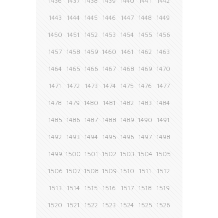
1436
1437
1438
1439
1440
1441
1442
1443
1444
1445
1446
1447
1448
1449
1450
1451
1452
1453
1454
1455
1456
1457
1458
1459
1460
1461
1462
1463
1464
1465
1466
1467
1468
1469
1470
1471
1472
1473
1474
1475
1476
1477
1478
1479
1480
1481
1482
1483
1484
1485
1486
1487
1488
1489
1490
1491
1492
1493
1494
1495
1496
1497
1498
1499
1500
1501
1502
1503
1504
1505
1506
1507
1508
1509
1510
1511
1512
1513
1514
1515
1516
1517
1518
1519
1520
1521
1522
1523
1524
1525
1526