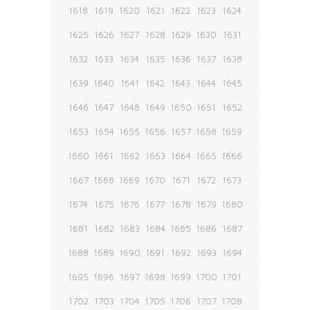
1618
1619
1620
1621
1622
1623
1624
1625
1626
1627
1628
1629
1630
1631
1632
1633
1634
1635
1636
1637
1638
1639
1640
1641
1642
1643
1644
1645
1646
1647
1648
1649
1650
1651
1652
1653
1654
1655
1656
1657
1658
1659
1660
1661
1662
1663
1664
1665
1666
1667
1668
1669
1670
1671
1672
1673
1674
1675
1676
1677
1678
1679
1680
1681
1682
1683
1684
1685
1686
1687
1688
1689
1690
1691
1692
1693
1694
1695
1696
1697
1698
1699
1700
1701
1702
1703
1704
1705
1706
1707
1708