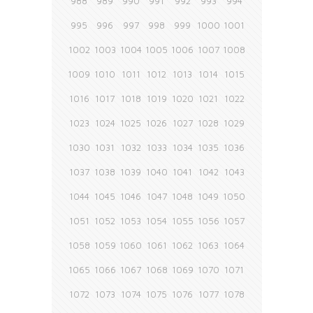
988
989
990
991
992
993
994
995
996
997
998
999
1000
1001
1002
1003
1004
1005
1006
1007
1008
1009
1010
1011
1012
1013
1014
1015
1016
1017
1018
1019
1020
1021
1022
1023
1024
1025
1026
1027
1028
1029
1030
1031
1032
1033
1034
1035
1036
1037
1038
1039
1040
1041
1042
1043
1044
1045
1046
1047
1048
1049
1050
1051
1052
1053
1054
1055
1056
1057
1058
1059
1060
1061
1062
1063
1064
1065
1066
1067
1068
1069
1070
1071
1072
1073
1074
1075
1076
1077
1078