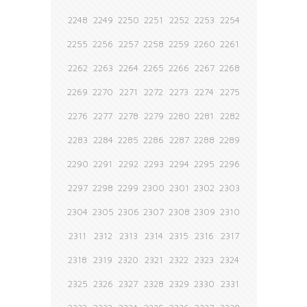
2248
2249
2250
2251
2252
2253
2254
2255
2256
2257
2258
2259
2260
2261
2262
2263
2264
2265
2266
2267
2268
2269
2270
2271
2272
2273
2274
2275
2276
2277
2278
2279
2280
2281
2282
2283
2284
2285
2286
2287
2288
2289
2290
2291
2292
2293
2294
2295
2296
2297
2298
2299
2300
2301
2302
2303
2304
2305
2306
2307
2308
2309
2310
2311
2312
2313
2314
2315
2316
2317
2318
2319
2320
2321
2322
2323
2324
2325
2326
2327
2328
2329
2330
2331