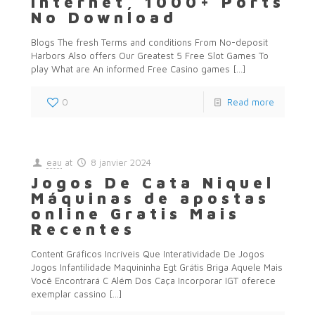
internet, 1000+ Ports
No Download
Blogs The fresh Terms and conditions From No-deposit
Harbors Also offers Our Greatest 5 Free Slot Games To
play What are An informed Free Casino games
[…]
0
Read more
eau
at
8 janvier 2024
Jogos De Cata Niquel
Máquinas de apostas
online Gratis Mais
Recentes
Content Gráficos Incríveis Que Interatividade De Jogos
Jogos Infantilidade Maquininha Egt Grátis Briga Aquele Mais
Você Encontrará C Além Dos Caça Incorporar IGT oferece
exemplar cassino
[…]