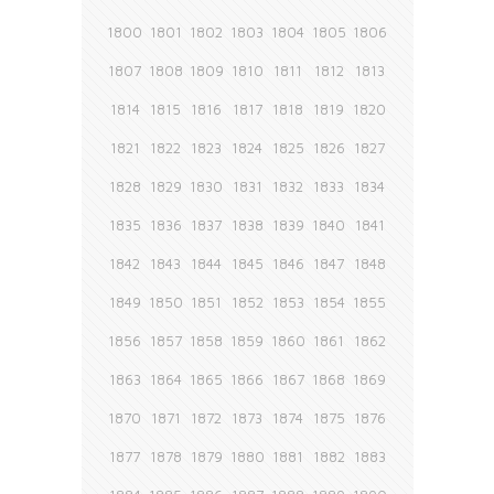
1800
1801
1802
1803
1804
1805
1806
1807
1808
1809
1810
1811
1812
1813
1814
1815
1816
1817
1818
1819
1820
1821
1822
1823
1824
1825
1826
1827
1828
1829
1830
1831
1832
1833
1834
1835
1836
1837
1838
1839
1840
1841
1842
1843
1844
1845
1846
1847
1848
1849
1850
1851
1852
1853
1854
1855
1856
1857
1858
1859
1860
1861
1862
1863
1864
1865
1866
1867
1868
1869
1870
1871
1872
1873
1874
1875
1876
1877
1878
1879
1880
1881
1882
1883