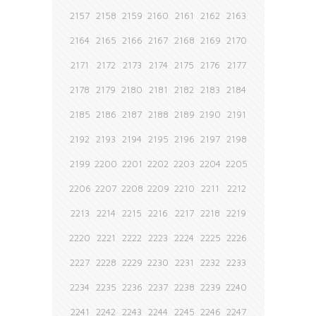
2157
2158
2159
2160
2161
2162
2163
2164
2165
2166
2167
2168
2169
2170
2171
2172
2173
2174
2175
2176
2177
2178
2179
2180
2181
2182
2183
2184
2185
2186
2187
2188
2189
2190
2191
2192
2193
2194
2195
2196
2197
2198
2199
2200
2201
2202
2203
2204
2205
2206
2207
2208
2209
2210
2211
2212
2213
2214
2215
2216
2217
2218
2219
2220
2221
2222
2223
2224
2225
2226
2227
2228
2229
2230
2231
2232
2233
2234
2235
2236
2237
2238
2239
2240
2241
2242
2243
2244
2245
2246
2247