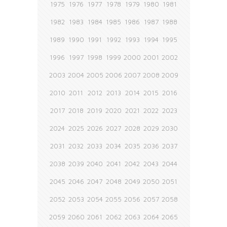
1975
1976
1977
1978
1979
1980
1981
1982
1983
1984
1985
1986
1987
1988
1989
1990
1991
1992
1993
1994
1995
1996
1997
1998
1999
2000
2001
2002
2003
2004
2005
2006
2007
2008
2009
2010
2011
2012
2013
2014
2015
2016
2017
2018
2019
2020
2021
2022
2023
2024
2025
2026
2027
2028
2029
2030
2031
2032
2033
2034
2035
2036
2037
2038
2039
2040
2041
2042
2043
2044
2045
2046
2047
2048
2049
2050
2051
2052
2053
2054
2055
2056
2057
2058
2059
2060
2061
2062
2063
2064
2065