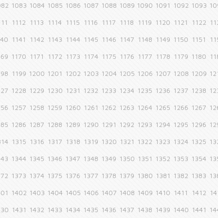
082
1083
1084
1085
1086
1087
1088
1089
1090
1091
1092
1093
10
111
1112
1113
1114
1115
1116
1117
1118
1119
1120
1121
1122
11
140
1141
1142
1143
1144
1145
1146
1147
1148
1149
1150
1151
11
169
1170
1171
1172
1173
1174
1175
1176
1177
1178
1179
1180
11
198
1199
1200
1201
1202
1203
1204
1205
1206
1207
1208
1209
12
227
1228
1229
1230
1231
1232
1233
1234
1235
1236
1237
1238
12
256
1257
1258
1259
1260
1261
1262
1263
1264
1265
1266
1267
12
285
1286
1287
1288
1289
1290
1291
1292
1293
1294
1295
1296
12
314
1315
1316
1317
1318
1319
1320
1321
1322
1323
1324
1325
13
343
1344
1345
1346
1347
1348
1349
1350
1351
1352
1353
1354
13
372
1373
1374
1375
1376
1377
1378
1379
1380
1381
1382
1383
13
401
1402
1403
1404
1405
1406
1407
1408
1409
1410
1411
1412
14
430
1431
1432
1433
1434
1435
1436
1437
1438
1439
1440
1441
14