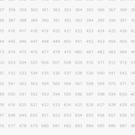
57
358
359
360
361
362
363
364
365
366
367
368
3
86
387
388
389
390
391
392
393
394
395
396
397
3
15
416
417
418
419
420
421
422
423
424
425
426
4
44
445
446
447
448
449
450
451
452
453
454
455
4
73
474
475
476
477
478
479
480
481
482
483
484
4
02
503
504
505
506
507
508
509
510
511
512
513
5
31
532
533
534
535
536
537
538
539
540
541
542
5
60
561
562
563
564
565
566
567
568
569
570
571
5
89
590
591
592
593
594
595
596
597
598
599
600
6
18
619
620
621
622
623
624
625
626
627
628
629
6
47
648
649
650
651
652
653
654
655
656
657
658
6
76
677
678
679
680
681
682
683
684
685
686
687
6