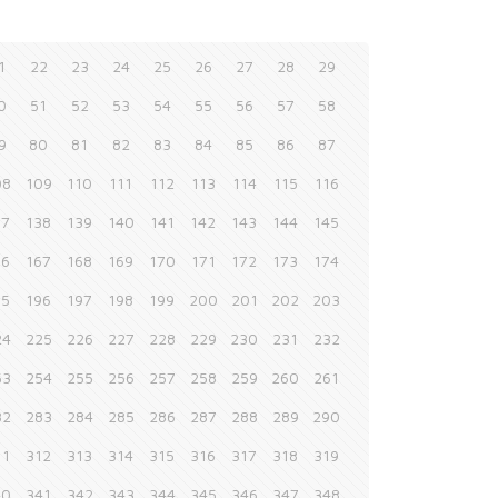
1
22
23
24
25
26
27
28
29
0
51
52
53
54
55
56
57
58
9
80
81
82
83
84
85
86
87
08
109
110
111
112
113
114
115
116
37
138
139
140
141
142
143
144
145
66
167
168
169
170
171
172
173
174
95
196
197
198
199
200
201
202
203
24
225
226
227
228
229
230
231
232
53
254
255
256
257
258
259
260
261
82
283
284
285
286
287
288
289
290
11
312
313
314
315
316
317
318
319
40
341
342
343
344
345
346
347
348