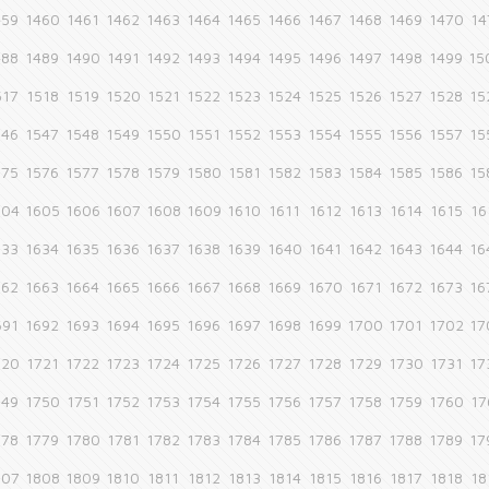
459
1460
1461
1462
1463
1464
1465
1466
1467
1468
1469
1470
14
488
1489
1490
1491
1492
1493
1494
1495
1496
1497
1498
1499
15
517
1518
1519
1520
1521
1522
1523
1524
1525
1526
1527
1528
15
546
1547
1548
1549
1550
1551
1552
1553
1554
1555
1556
1557
15
575
1576
1577
1578
1579
1580
1581
1582
1583
1584
1585
1586
15
604
1605
1606
1607
1608
1609
1610
1611
1612
1613
1614
1615
16
633
1634
1635
1636
1637
1638
1639
1640
1641
1642
1643
1644
16
662
1663
1664
1665
1666
1667
1668
1669
1670
1671
1672
1673
16
691
1692
1693
1694
1695
1696
1697
1698
1699
1700
1701
1702
17
720
1721
1722
1723
1724
1725
1726
1727
1728
1729
1730
1731
17
749
1750
1751
1752
1753
1754
1755
1756
1757
1758
1759
1760
17
778
1779
1780
1781
1782
1783
1784
1785
1786
1787
1788
1789
17
807
1808
1809
1810
1811
1812
1813
1814
1815
1816
1817
1818
18