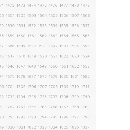
71
1472
1473
1474
1475
1476
1477
1478
1479
00
1501
1502
1503
1504
1505
1506
1507
1508
29
1530
1531
1532
1533
1534
1535
1536
1537
58
1559
1560
1561
1562
1563
1564
1565
1566
87
1588
1589
1590
1591
1592
1593
1594
1595
16
1617
1618
1619
1620
1621
1622
1623
1624
45
1646
1647
1648
1649
1650
1651
1652
1653
74
1675
1676
1677
1678
1679
1680
1681
1682
03
1704
1705
1706
1707
1708
1709
1710
1711
32
1733
1734
1735
1736
1737
1738
1739
1740
61
1762
1763
1764
1765
1766
1767
1768
1769
90
1791
1792
1793
1794
1795
1796
1797
1798
19
1820
1821
1822
1823
1824
1825
1826
1827