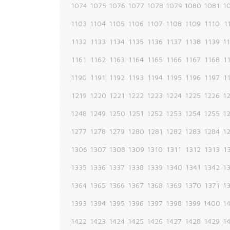
1074
1075
1076
1077
1078
1079
1080
1081
1
1103
1104
1105
1106
1107
1108
1109
1110
1
1132
1133
1134
1135
1136
1137
1138
1139
1
1161
1162
1163
1164
1165
1166
1167
1168
1
1190
1191
1192
1193
1194
1195
1196
1197
1
1219
1220
1221
1222
1223
1224
1225
1226
1
1248
1249
1250
1251
1252
1253
1254
1255
1
1277
1278
1279
1280
1281
1282
1283
1284
1
1306
1307
1308
1309
1310
1311
1312
1313
1
1335
1336
1337
1338
1339
1340
1341
1342
1
1364
1365
1366
1367
1368
1369
1370
1371
1
1393
1394
1395
1396
1397
1398
1399
1400
1
1422
1423
1424
1425
1426
1427
1428
1429
1