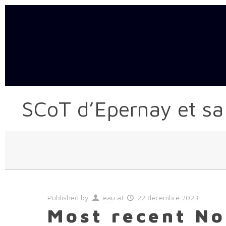
SCoT d’Epernay et sa
Published by
eau
at
22 décembre 2023
Most recent No