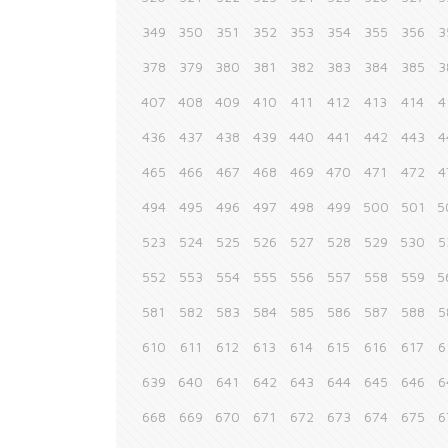
349
350
351
352
353
354
355
356
3
378
379
380
381
382
383
384
385
3
407
408
409
410
411
412
413
414
4
436
437
438
439
440
441
442
443
4
465
466
467
468
469
470
471
472
4
494
495
496
497
498
499
500
501
5
523
524
525
526
527
528
529
530
5
552
553
554
555
556
557
558
559
5
581
582
583
584
585
586
587
588
5
610
611
612
613
614
615
616
617
6
639
640
641
642
643
644
645
646
6
668
669
670
671
672
673
674
675
6