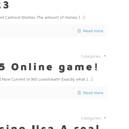
23
t Bet Cashout Dismiss The amount of money
[…]
Read more
Categories
G5 Online game!
t Now Current Vr365 Livestream! Exactly what
[…]
Read more
Categories
sino Usa A real