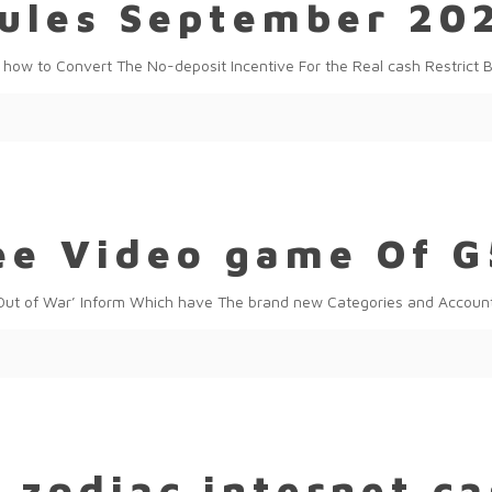
Rules September 20
n how to Convert The No-deposit Incentive For the Real cash Restric
ree Video game Of 
 Out of War’ Inform Which have The brand new Categories and Accoun
 zodiac internet ca