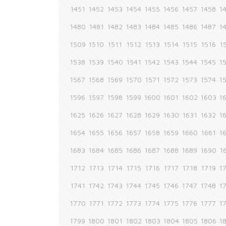
1451
1452
1453
1454
1455
1456
1457
1458
1
1480
1481
1482
1483
1484
1485
1486
1487
1
1509
1510
1511
1512
1513
1514
1515
1516
1
1538
1539
1540
1541
1542
1543
1544
1545
1
1567
1568
1569
1570
1571
1572
1573
1574
1
1596
1597
1598
1599
1600
1601
1602
1603
1
1625
1626
1627
1628
1629
1630
1631
1632
1
1654
1655
1656
1657
1658
1659
1660
1661
1
1683
1684
1685
1686
1687
1688
1689
1690
1
1712
1713
1714
1715
1716
1717
1718
1719
1
1741
1742
1743
1744
1745
1746
1747
1748
1
1770
1771
1772
1773
1774
1775
1776
1777
1
1799
1800
1801
1802
1803
1804
1805
1806
1