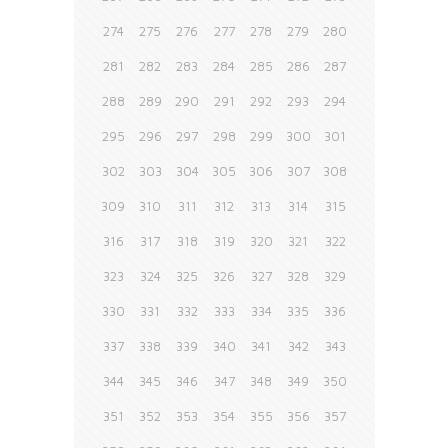
274
275
276
277
278
279
280
281
282
283
284
285
286
287
288
289
290
291
292
293
294
295
296
297
298
299
300
301
302
303
304
305
306
307
308
309
310
311
312
313
314
315
316
317
318
319
320
321
322
323
324
325
326
327
328
329
330
331
332
333
334
335
336
337
338
339
340
341
342
343
344
345
346
347
348
349
350
351
352
353
354
355
356
357