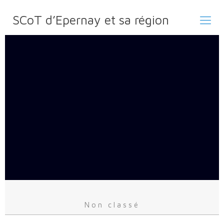
SCoT d’Epernay et sa région
Non classé