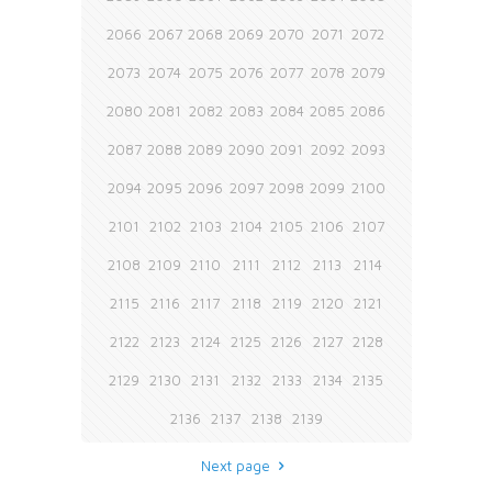
2066
2067
2068
2069
2070
2071
2072
2073
2074
2075
2076
2077
2078
2079
2080
2081
2082
2083
2084
2085
2086
2087
2088
2089
2090
2091
2092
2093
2094
2095
2096
2097
2098
2099
2100
2101
2102
2103
2104
2105
2106
2107
2108
2109
2110
2111
2112
2113
2114
2115
2116
2117
2118
2119
2120
2121
2122
2123
2124
2125
2126
2127
2128
2129
2130
2131
2132
2133
2134
2135
2136
2137
2138
2139
Next page