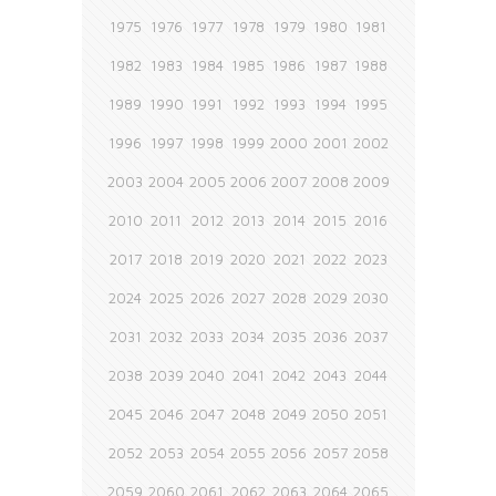
1975
1976
1977
1978
1979
1980
1981
1982
1983
1984
1985
1986
1987
1988
1989
1990
1991
1992
1993
1994
1995
1996
1997
1998
1999
2000
2001
2002
2003
2004
2005
2006
2007
2008
2009
2010
2011
2012
2013
2014
2015
2016
2017
2018
2019
2020
2021
2022
2023
2024
2025
2026
2027
2028
2029
2030
2031
2032
2033
2034
2035
2036
2037
2038
2039
2040
2041
2042
2043
2044
2045
2046
2047
2048
2049
2050
2051
2052
2053
2054
2055
2056
2057
2058
2059
2060
2061
2062
2063
2064
2065