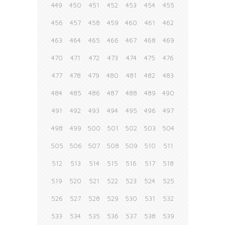
449
450
451
452
453
454
455
456
457
458
459
460
461
462
463
464
465
466
467
468
469
470
471
472
473
474
475
476
477
478
479
480
481
482
483
484
485
486
487
488
489
490
491
492
493
494
495
496
497
498
499
500
501
502
503
504
505
506
507
508
509
510
511
512
513
514
515
516
517
518
519
520
521
522
523
524
525
526
527
528
529
530
531
532
533
534
535
536
537
538
539