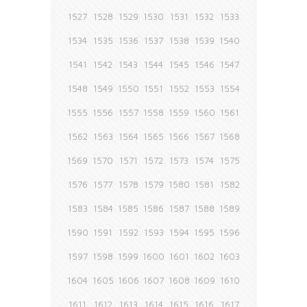
1527
1528
1529
1530
1531
1532
1533
1534
1535
1536
1537
1538
1539
1540
1541
1542
1543
1544
1545
1546
1547
1548
1549
1550
1551
1552
1553
1554
1555
1556
1557
1558
1559
1560
1561
1562
1563
1564
1565
1566
1567
1568
1569
1570
1571
1572
1573
1574
1575
1576
1577
1578
1579
1580
1581
1582
1583
1584
1585
1586
1587
1588
1589
1590
1591
1592
1593
1594
1595
1596
1597
1598
1599
1600
1601
1602
1603
1604
1605
1606
1607
1608
1609
1610
1611
1612
1613
1614
1615
1616
1617