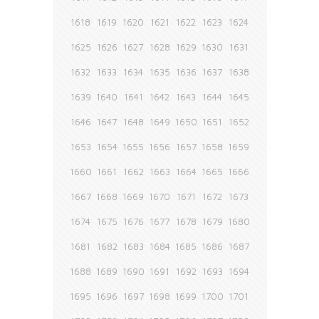
1618
1619
1620
1621
1622
1623
1624
1625
1626
1627
1628
1629
1630
1631
1632
1633
1634
1635
1636
1637
1638
1639
1640
1641
1642
1643
1644
1645
1646
1647
1648
1649
1650
1651
1652
1653
1654
1655
1656
1657
1658
1659
1660
1661
1662
1663
1664
1665
1666
1667
1668
1669
1670
1671
1672
1673
1674
1675
1676
1677
1678
1679
1680
1681
1682
1683
1684
1685
1686
1687
1688
1689
1690
1691
1692
1693
1694
1695
1696
1697
1698
1699
1700
1701