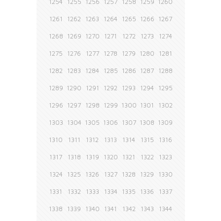
1254
1255
1256
1257
1258
1259
1260
1261
1262
1263
1264
1265
1266
1267
1268
1269
1270
1271
1272
1273
1274
1275
1276
1277
1278
1279
1280
1281
1282
1283
1284
1285
1286
1287
1288
1289
1290
1291
1292
1293
1294
1295
1296
1297
1298
1299
1300
1301
1302
1303
1304
1305
1306
1307
1308
1309
1310
1311
1312
1313
1314
1315
1316
1317
1318
1319
1320
1321
1322
1323
1324
1325
1326
1327
1328
1329
1330
1331
1332
1333
1334
1335
1336
1337
1338
1339
1340
1341
1342
1343
1344