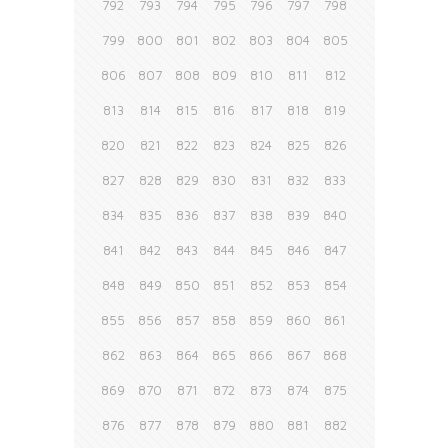
792
793
794
795
796
797
798
799
800
801
802
803
804
805
806
807
808
809
810
811
812
813
814
815
816
817
818
819
820
821
822
823
824
825
826
827
828
829
830
831
832
833
834
835
836
837
838
839
840
841
842
843
844
845
846
847
848
849
850
851
852
853
854
855
856
857
858
859
860
861
862
863
864
865
866
867
868
869
870
871
872
873
874
875
876
877
878
879
880
881
882