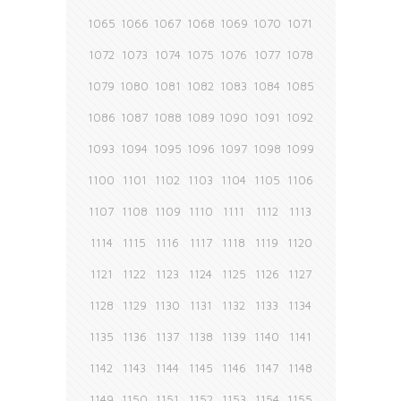
1065
1066
1067
1068
1069
1070
1071
1072
1073
1074
1075
1076
1077
1078
1079
1080
1081
1082
1083
1084
1085
1086
1087
1088
1089
1090
1091
1092
1093
1094
1095
1096
1097
1098
1099
1100
1101
1102
1103
1104
1105
1106
1107
1108
1109
1110
1111
1112
1113
1114
1115
1116
1117
1118
1119
1120
1121
1122
1123
1124
1125
1126
1127
1128
1129
1130
1131
1132
1133
1134
1135
1136
1137
1138
1139
1140
1141
1142
1143
1144
1145
1146
1147
1148
1149
1150
1151
1152
1153
1154
1155