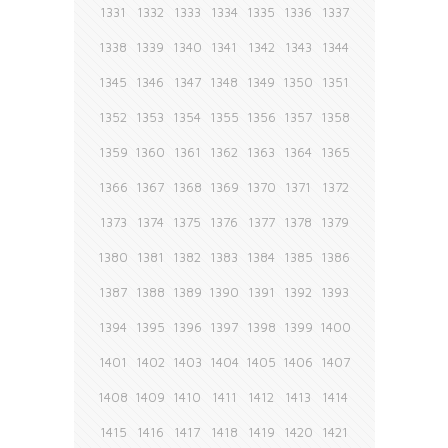
1331
1332
1333
1334
1335
1336
1337
1338
1339
1340
1341
1342
1343
1344
1345
1346
1347
1348
1349
1350
1351
1352
1353
1354
1355
1356
1357
1358
1359
1360
1361
1362
1363
1364
1365
1366
1367
1368
1369
1370
1371
1372
1373
1374
1375
1376
1377
1378
1379
1380
1381
1382
1383
1384
1385
1386
1387
1388
1389
1390
1391
1392
1393
1394
1395
1396
1397
1398
1399
1400
1401
1402
1403
1404
1405
1406
1407
1408
1409
1410
1411
1412
1413
1414
1415
1416
1417
1418
1419
1420
1421