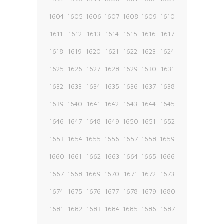
1604
1605
1606
1607
1608
1609
1610
1611
1612
1613
1614
1615
1616
1617
1618
1619
1620
1621
1622
1623
1624
1625
1626
1627
1628
1629
1630
1631
1632
1633
1634
1635
1636
1637
1638
1639
1640
1641
1642
1643
1644
1645
1646
1647
1648
1649
1650
1651
1652
1653
1654
1655
1656
1657
1658
1659
1660
1661
1662
1663
1664
1665
1666
1667
1668
1669
1670
1671
1672
1673
1674
1675
1676
1677
1678
1679
1680
1681
1682
1683
1684
1685
1686
1687