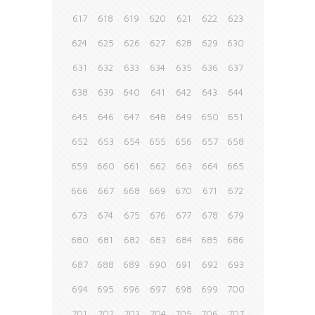
617
618
619
620
621
622
623
624
625
626
627
628
629
630
631
632
633
634
635
636
637
638
639
640
641
642
643
644
645
646
647
648
649
650
651
652
653
654
655
656
657
658
659
660
661
662
663
664
665
666
667
668
669
670
671
672
673
674
675
676
677
678
679
680
681
682
683
684
685
686
687
688
689
690
691
692
693
694
695
696
697
698
699
700
701
702
703
704
705
706
707