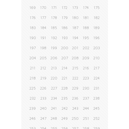
169
170
171
172
173
174
175
176
177
178
179
180
181
182
183
184
185
186
187
188
189
190
191
192
193
194
195
196
197
198
199
200
201
202
203
204
205
206
207
208
209
210
211
212
213
214
215
216
217
218
219
220
221
222
223
224
225
226
227
228
229
230
231
232
233
234
235
236
237
238
239
240
241
242
243
244
245
246
247
248
249
250
251
252
253
254
255
256
257
258
259