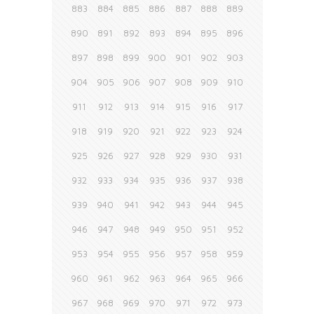
883
884
885
886
887
888
889
890
891
892
893
894
895
896
897
898
899
900
901
902
903
904
905
906
907
908
909
910
911
912
913
914
915
916
917
918
919
920
921
922
923
924
925
926
927
928
929
930
931
932
933
934
935
936
937
938
939
940
941
942
943
944
945
946
947
948
949
950
951
952
953
954
955
956
957
958
959
960
961
962
963
964
965
966
967
968
969
970
971
972
973