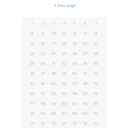
Prev page
1
2
3
4
5
6
7
8
9
10
11
12
13
14
15
16
17
18
19
20
21
22
23
24
25
26
27
28
29
30
31
32
33
34
35
36
37
38
39
40
41
42
43
44
45
46
47
48
49
50
51
52
53
54
55
56
57
58
59
60
61
62
63
64
65
66
67
68
69
70
71
72
73
74
75
76
77