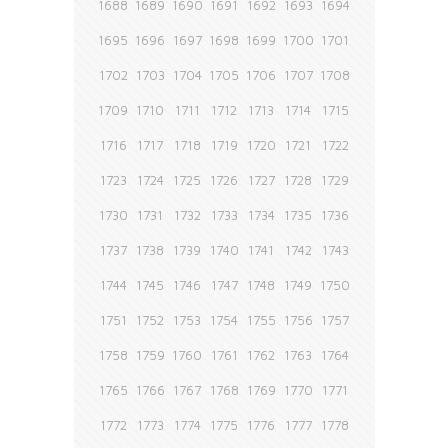
1688
1689
1690
1691
1692
1693
1694
1695
1696
1697
1698
1699
1700
1701
1702
1703
1704
1705
1706
1707
1708
1709
1710
1711
1712
1713
1714
1715
1716
1717
1718
1719
1720
1721
1722
1723
1724
1725
1726
1727
1728
1729
1730
1731
1732
1733
1734
1735
1736
1737
1738
1739
1740
1741
1742
1743
1744
1745
1746
1747
1748
1749
1750
1751
1752
1753
1754
1755
1756
1757
1758
1759
1760
1761
1762
1763
1764
1765
1766
1767
1768
1769
1770
1771
1772
1773
1774
1775
1776
1777
1778