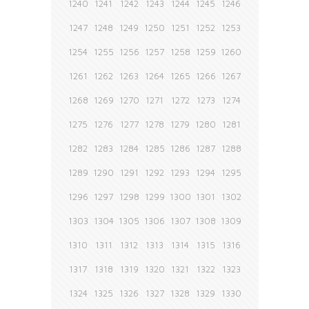
1240
1241
1242
1243
1244
1245
1246
1247
1248
1249
1250
1251
1252
1253
1254
1255
1256
1257
1258
1259
1260
1261
1262
1263
1264
1265
1266
1267
1268
1269
1270
1271
1272
1273
1274
1275
1276
1277
1278
1279
1280
1281
1282
1283
1284
1285
1286
1287
1288
1289
1290
1291
1292
1293
1294
1295
1296
1297
1298
1299
1300
1301
1302
1303
1304
1305
1306
1307
1308
1309
1310
1311
1312
1313
1314
1315
1316
1317
1318
1319
1320
1321
1322
1323
1324
1325
1326
1327
1328
1329
1330