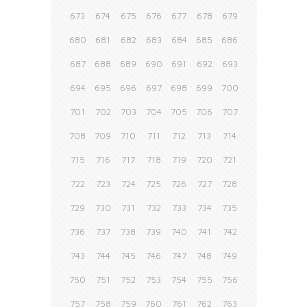
673
674
675
676
677
678
679
680
681
682
683
684
685
686
687
688
689
690
691
692
693
694
695
696
697
698
699
700
701
702
703
704
705
706
707
708
709
710
711
712
713
714
715
716
717
718
719
720
721
722
723
724
725
726
727
728
729
730
731
732
733
734
735
736
737
738
739
740
741
742
743
744
745
746
747
748
749
750
751
752
753
754
755
756
757
758
759
760
761
762
763