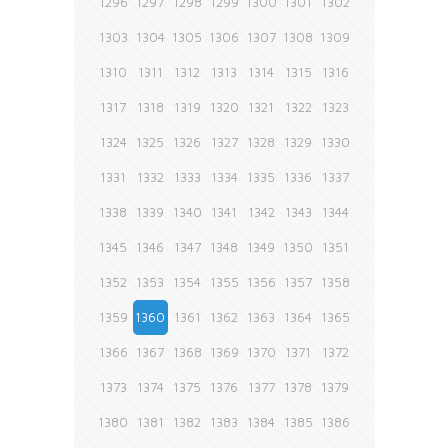
1296
1297
1298
1299
1300
1301
1302
1303
1304
1305
1306
1307
1308
1309
1310
1311
1312
1313
1314
1315
1316
1317
1318
1319
1320
1321
1322
1323
1324
1325
1326
1327
1328
1329
1330
1331
1332
1333
1334
1335
1336
1337
1338
1339
1340
1341
1342
1343
1344
1345
1346
1347
1348
1349
1350
1351
1352
1353
1354
1355
1356
1357
1358
1359
1360
1361
1362
1363
1364
1365
1366
1367
1368
1369
1370
1371
1372
1373
1374
1375
1376
1377
1378
1379
1380
1381
1382
1383
1384
1385
1386