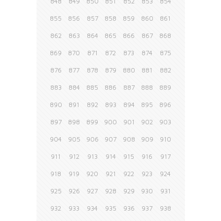
848
849
850
851
852
853
854
855
856
857
858
859
860
861
862
863
864
865
866
867
868
869
870
871
872
873
874
875
876
877
878
879
880
881
882
883
884
885
886
887
888
889
890
891
892
893
894
895
896
897
898
899
900
901
902
903
904
905
906
907
908
909
910
911
912
913
914
915
916
917
918
919
920
921
922
923
924
925
926
927
928
929
930
931
932
933
934
935
936
937
938