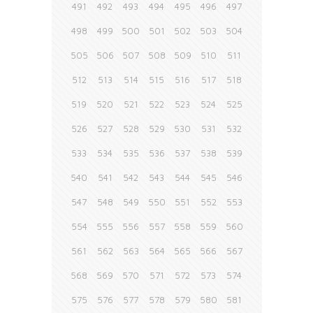
491
492
493
494
495
496
497
498
499
500
501
502
503
504
505
506
507
508
509
510
511
512
513
514
515
516
517
518
519
520
521
522
523
524
525
526
527
528
529
530
531
532
533
534
535
536
537
538
539
540
541
542
543
544
545
546
547
548
549
550
551
552
553
554
555
556
557
558
559
560
561
562
563
564
565
566
567
568
569
570
571
572
573
574
575
576
577
578
579
580
581