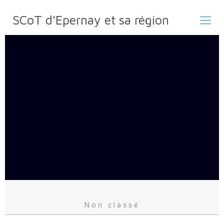
SCoT d’Epernay et sa région
Non classé