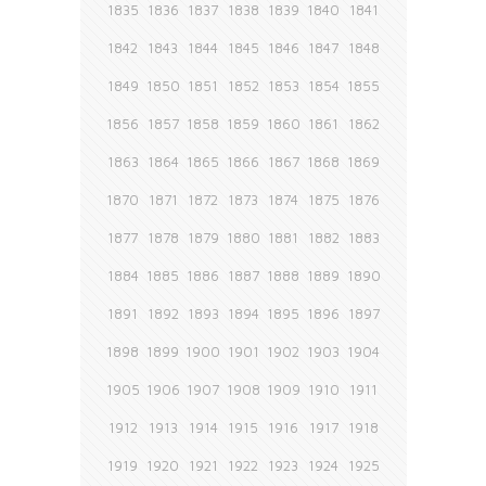
1835
1836
1837
1838
1839
1840
1841
1842
1843
1844
1845
1846
1847
1848
1849
1850
1851
1852
1853
1854
1855
1856
1857
1858
1859
1860
1861
1862
1863
1864
1865
1866
1867
1868
1869
1870
1871
1872
1873
1874
1875
1876
1877
1878
1879
1880
1881
1882
1883
1884
1885
1886
1887
1888
1889
1890
1891
1892
1893
1894
1895
1896
1897
1898
1899
1900
1901
1902
1903
1904
1905
1906
1907
1908
1909
1910
1911
1912
1913
1914
1915
1916
1917
1918
1919
1920
1921
1922
1923
1924
1925