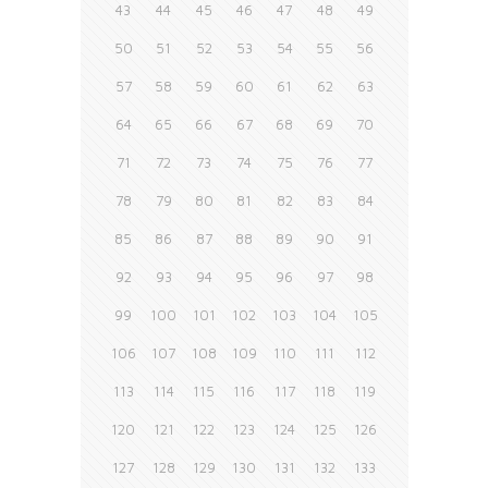
43
44
45
46
47
48
49
50
51
52
53
54
55
56
57
58
59
60
61
62
63
64
65
66
67
68
69
70
71
72
73
74
75
76
77
78
79
80
81
82
83
84
85
86
87
88
89
90
91
92
93
94
95
96
97
98
99
100
101
102
103
104
105
106
107
108
109
110
111
112
113
114
115
116
117
118
119
120
121
122
123
124
125
126
127
128
129
130
131
132
133