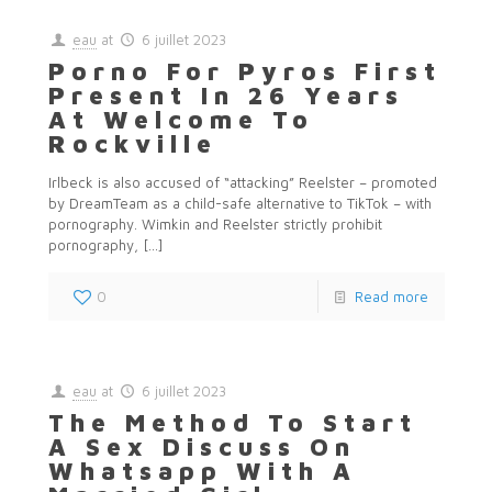
eau
at
6 juillet 2023
Porno For Pyros First
Present In 26 Years
At Welcome To
Rockville
Irlbeck is also accused of “attacking” Reelster – promoted
by DreamTeam as a child-safe alternative to TikTok – with
pornography. Wimkin and Reelster strictly prohibit
pornography,
[…]
0
Read more
eau
at
6 juillet 2023
The Method To Start
A Sex Discuss On
Whatsapp With A