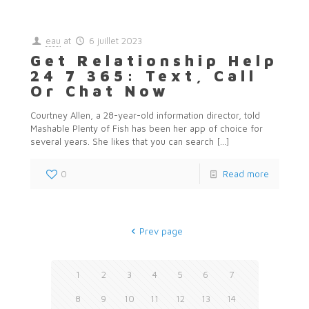
eau
at
6 juillet 2023
Get Relationship Help
24 7 365: Text, Call
Or Chat Now
Courtney Allen, a 28-year-old information director, told
Mashable Plenty of Fish has been her app of choice for
several years. She likes that you can search
[…]
0
Read more
Prev page
1
2
3
4
5
6
7
8
9
10
11
12
13
14